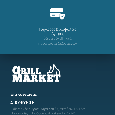
Γρήγορες & Ασφαλείς
Αγορές
SSL 256-BIT για
προστασία δεδομένων
Επικοινωνία
ΔΙΕΥΘΥΝΣΗ
Εκθεσιακός Χώρος : Κηφισού 85, Αιγάλεω ΤΚ 12241
Παραλαβές : Προόδου 2, Αιγάλεω ΤΚ 12241