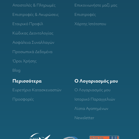
Αποστολές & Πληρωμές
Επικοινωνήστε μαζί μας
Επιστροφές & Ακυρώσεις
Επιστροφές
Εταιρικό Προφίλ
Χάρτης Ιστότοπου
Κώδικας Δεοντολογίας
Ασφάλεια Συναλλαγών
Προσωπικά Δεδομένα
Όροι Χρήσης
Blog
Περισσότερα
Ο Λογαριασμός μου
Ευρετήριο Κατασκευαστών
Ο Λογαριασμός μου
Προσφορές
Ιστορικό Παραγγελιών
Λίστα Αγαπημένων
Newsletter