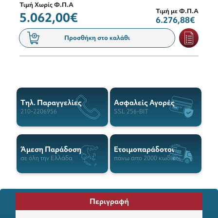
Τιμή Χωρίς Φ.Π.Α
Τιμή με Φ.Π.Α
5.062,00€
6.276,88€
Προσθήκη στο καλάθι
Tηλ. Παραγγελίες
Ασφαλείς Αγορές
210-2206956
SSL 256-BIT
Άμεση Παράδοση
Ετοιμοπαράδοτοι
σε όλη την Ελλάδα
πάνω απο 2000 κωδικοί
Περιγραφή