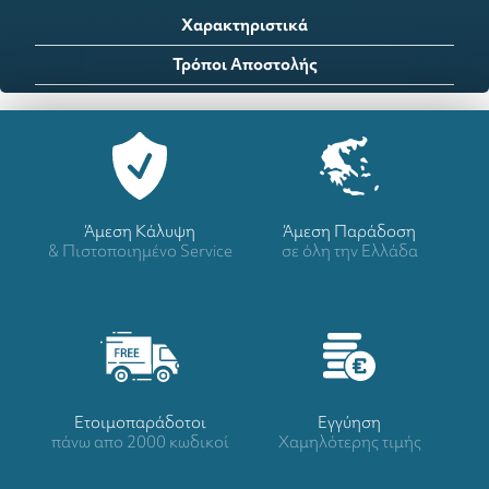
Χαρακτηριστικά
Τρόποι Αποστολής
Άμεση Κάλυψη
Άμεση Παράδοση
& Πιστοποιημένο Service
σε όλη την Ελλάδα
Ετοιμοπαράδοτοι
Eγγύηση
πάνω απο 2000 κωδικοί
Χαμηλότερης τιμής