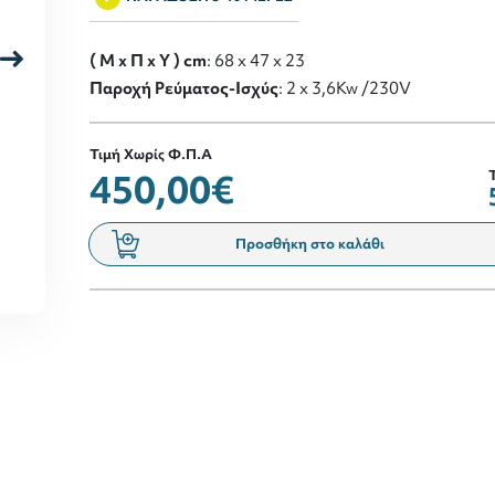
( M x Π x Y ) cm
: 68 x 47 x 23
Παροχή Ρεύματος-Ισχύς
: 2 x 3,6Kw /230V
Τιμή Χωρίς Φ.Π.Α
450,00€
Προσθήκη στο καλάθι