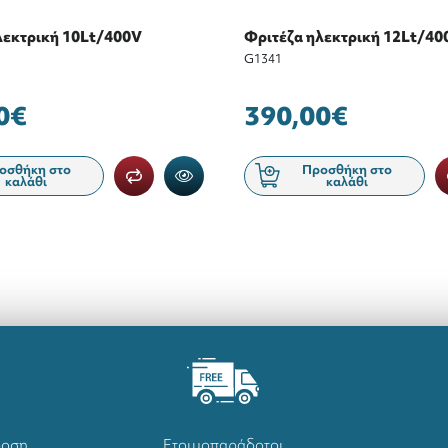
λεκτρική 10Lt/400V
Φριτέζα ηλεκτρική 12Lt/40
G1341
0€
390,00€
οσθήκη στο
Προσθήκη στο
καλάθι
καλάθι
δοση
Ετοιμοπαράδοτοι