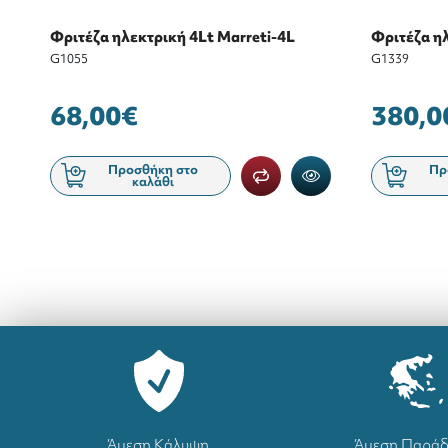
Φριτέζα ηλεκτρική 4Lt Marreti-4L
Φριτέζα η
G1055
G1339
68,00€
380,0
Προσθήκη στο
Πρ
καλάθι
Άμεση Κάλυψη
Άμεση Παρά