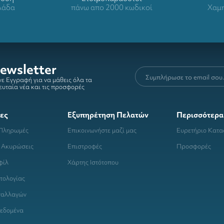
λλάδα
πάνω απο 2000 κωδικοί
Χαμη
ewsletter
ε Εγγραφή για να μάθεις όλα τα
ευταία νέα και τις προσφορές
ες
Εξυπηρέτηση Πελατών
Περισσότερα
 Πληρωμές
Επικοινωνήστε μαζί μας
Ευρετήριο Κατ
 Ακυρώσεις
Επιστροφές
Προσφορές
φίλ
Χάρτης Ιστότοπου
τολογίας
ναλλαγών
εδομένα