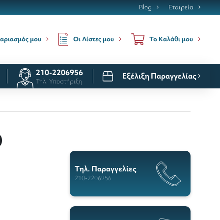
Blog
Εταιρεία
Οι Λίστες μου
αριασμός μου
Το Καλάθι μου
210-2206956
Εξέλιξη Παραγγελίας
Τηλ. Υποστήριξη
0
Tηλ. Παραγγελίες
210-2206956