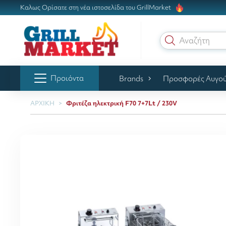
Καλως Ορίσατε στη νέα ιστοσελίδα του GrillMarket
Αναζήτηση γ
Προιόντα
Brands
Προσφορές Αυγο
ΑΡΧΙΚΗ
Φριτέζα ηλεκτρική F70 7+7Lt / 230V