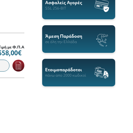
Ασφαλείς Αγορές
SSL 256-BIT
Άμεση Παράδοση
σε όλη την Ελλάδα
Τιμή με Φ.Π.Α
558,00€
Ετοιμοπαράδοτοι
πάνω απο 2000 κωδικοί