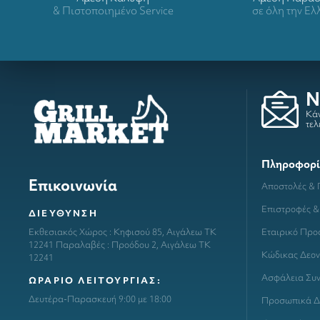
& Πιστοποιημένο Service
σε όλη την Ε
N
Κάν
τελ
Πληροφορί
Επικοινωνία
Αποστολές &
Επιστροφές &
ΔΙΕΥΘΥΝΣΗ
Εταιρικό Προ
Εκθεσιακός Χώρος : Κηφισού 85, Αιγάλεω ΤΚ
12241 Παραλαβές : Προόδου 2, Αιγάλεω ΤΚ
Κώδικας Δεον
12241
Ασφάλεια Συ
ΩΡΑΡΙΟ ΛΕΙΤΟΥΡΓΙΑΣ:
Δευτέρα-Παρασκευή 9:00 με 18:00
Προσωπικά Δ