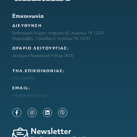
Επικοινωνία
ΔΙΕΥΘΥΝΣΗ
Εκθεσιακός Χώρος : Κηφισού 85, Αιγάλεω ΤΚ 12241
Παραλαβές : Προόδου 2, Αιγάλεω ΤΚ 12241
ΩΡΑΡΙΟ ΛΕΙΤΟΥΡΓΙΑΣ:
Δευτέρα-Παρασκευή 9:00 με 18:00
ΤΗΛ.ΕΠΙΚΟΙΝΩΝΙΑΣ:
210-2206956
ΕΜΑΙL:
info@grillmarket.gr
Newsletter