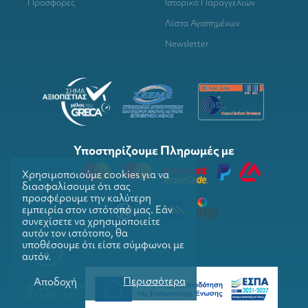
Προσφορές
Ιστορικό Παραγγελιών
Λίστα Αγαπημένων
Newsletter
Υποστηρίζουμε Πληρωμές με
Χρησιμοποιούμε cookies για να
διασφαλίσουμε ότι σας
προσφέρουμε την καλύτερη
εμπειρία στον ιστότοπό μας. Εάν
συνεχίσετε να χρησιμοποιείτε
αυτόν τον ιστότοπο, θα
υποθέσουμε ότι είστε σύμφωνοι με
αυτόν.
Περισσότερα
Αποδοχή
© COPYRIGHTS 2026. GRILLMARKET. ALL RIGHTS
RESERVED