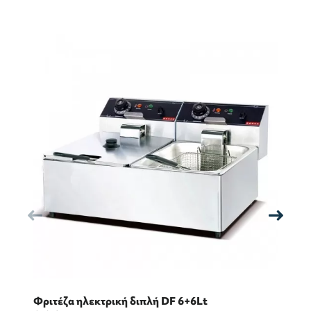
Φριτέζα ηλεκτρική διπλή DF 6+6Lt
Φρ