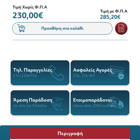
Τιμή Χωρίς Φ.Π.Α
Τιμή με Φ.Π.Α
230,00€
285,20€
Προσθήκη στο καλάθι
Tηλ. Παραγγελίες
Ασφαλείς Αγορές
210-2206956
SSL 256-BIT
Άμεση Παράδοση
Ετοιμοπαράδοτοι
σε όλη την Ελλάδα
πάνω απο 2000 κωδικοί
Περιγραφή