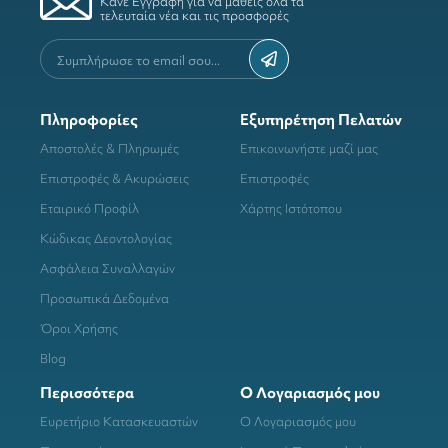
Κάνε Εγγραφή για να μάθεις όλα τα
τελευταία νέα και τις προσφορές
Πληροφορίες
Εξυπηρέτηση Πελατών
Αποστολές & Πληρωμές
Επικοινωνήστε μαζί μας
Επιστροφές & Ακυρώσεις
Επιστροφές
Εταιρικό Προφίλ
Χάρτης Ιστότοπου
Κώδικας Δεοντολογίας
Ασφάλεια Συναλλαγών
Προσωπικά Δεδομένα
Όροι Χρήσης
Blog
Περισσότερα
Ο Λογαριασμός μου
Ευρετήριο Κατασκευαστών
Ο Λογαριασμός μου