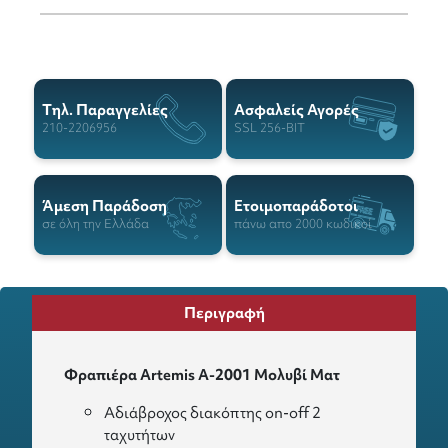
Tηλ. Παραγγελίες
Ασφαλείς Αγορές
210-2206956
SSL 256-BIT
Άμεση Παράδοση
Ετοιμοπαράδοτοι
σε όλη την Ελλάδα
πάνω απο 2000 κωδικοί
Περιγραφή
Φραπιέρα Artemis A-2001 Μολυβί Ματ
Αδιάβροχος διακόπτης on-off 2
ταχυτήτων