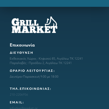
Επικοινωνία
ΔΙΕΥΘΥΝΣΗ
Εκθεσιακός Χώρος : Κηφισού 85, Αιγάλεω ΤΚ 12241
Παραλαβές : Προόδου 2, Αιγάλεω ΤΚ 12241
ΩΡΑΡΙΟ ΛΕΙΤΟΥΡΓΙΑΣ:
Δευτέρα-Παρασκευή 9:00 με 18:00
ΤΗΛ.ΕΠΙΚΟΙΝΩΝΙΑΣ:
210-2206956
ΕΜΑΙL:
info@grillmarket.gr