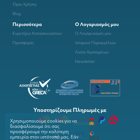
Όροι Χρήσης
Blog
Περισσότερα
Ο Λογαριασμός μου
Ευρετήριο Κατασκευαστών
Ο Λογαριασμός μου
Προσφορές
Ιστορικό Παραγγελιών
Λίστα Αγαπημένων
Newsletter
Υποστηρίζουμε Πληρωμές με
Χρησιμοποιούμε cookies για να
διασφαλίσουμε ότι σας
προσφέρουμε την καλύτερη
εμπειρία στον ιστότοπό μας. Εάν