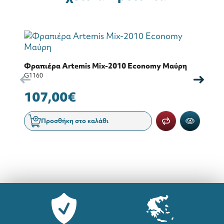
Φ
Φραπιέρα Artemis Mix-2010 Economy Μαύρη
G2
G1160
1
107,00€
Προσθήκη στο καλάθι