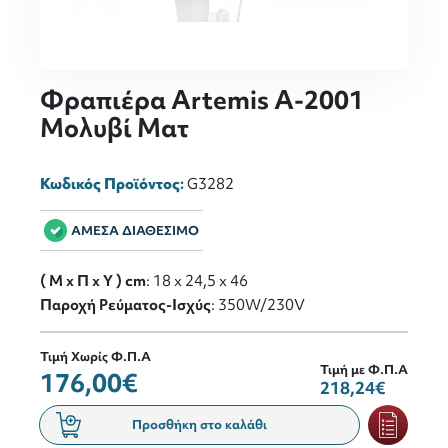
Φραπιέρα Artemis A-2001
Μολυβί Ματ
Κωδικός Προϊόντος:
G3282
ΑΜΕΣΑ ΔΙΑΘΕΣΙΜΟ
( M x Π x Y ) cm
: 18 x 24,5 x 46
Παροχή Ρεύματος-Ισχύς
: 350W/230V
Τιμή Χωρίς Φ.Π.Α
Τιμή με Φ.Π.Α
176,00€
218,24€
Προσθήκη στο καλάθι