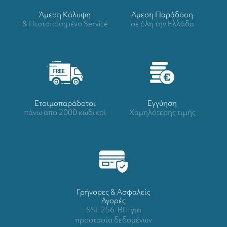
Άμεση Κάλυψη
Άμεση Παράδοση
& Πιστοποιημένο Service
σε όλη την Ελλάδα
Ετοιμοπαράδοτοι
Eγγύηση
πάνω απο 2000 κωδικοί
Χαμηλότερης τιμής
Γρήγορες & Ασφαλείς
Αγορές
SSL 256-BIT για
προστασία δεδομένων