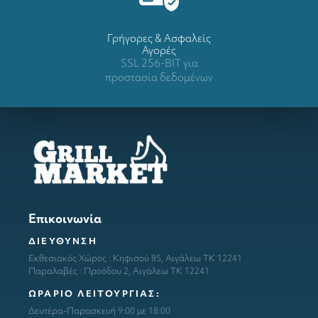
Γρήγορες & Ασφαλείς
Αγορές
SSL 256-BIT για
προστασία δεδομένων
Επικοινωνία
ΔΙΕΥΘΥΝΣΗ
Εκθεσιακός Χώρος : Κηφισού 85, Αιγάλεω ΤΚ 12241
Παραλαβές : Προόδου 2, Αιγάλεω ΤΚ 12241
ΩΡΑΡΙΟ ΛΕΙΤΟΥΡΓΙΑΣ:
Δευτέρα-Παρασκευή 9:00 με 18:00