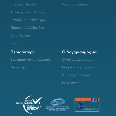
Εταιρικό Προφίλ
Χάρτης Ιστότοπου
Κώδικας Δεοντολογίας
Ασφάλεια Συναλλαγών
Προσωπικά Δεδομένα
Όροι Χρήσης
Blog
Περισσότερα
Ο Λογαριασμός μου
Ευρετήριο Κατασκευαστών
Ο Λογαριασμός μου
Προσφορές
Ιστορικό Παραγγελιών
Λίστα Αγαπημένων
Newsletter