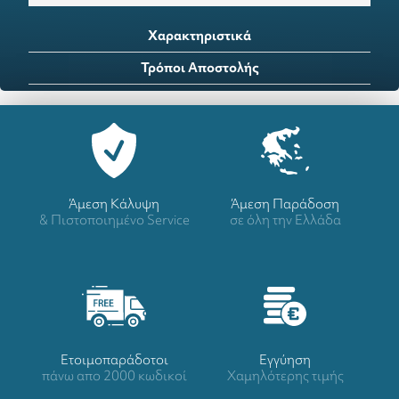
Χαρακτηριστικά
Τρόποι Αποστολής
Άμεση Κάλυψη
Άμεση Παράδοση
& Πιστοποιημένο Service
σε όλη την Ελλάδα
Ετοιμοπαράδοτοι
Eγγύηση
πάνω απο 2000 κωδικοί
Χαμηλότερης τιμής