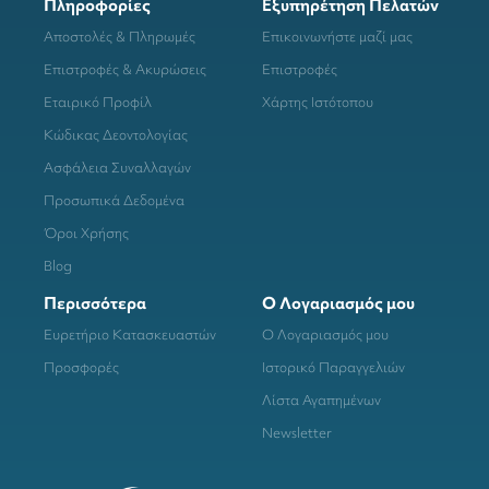
Πληροφορίες
Εξυπηρέτηση Πελατών
Αποστολές & Πληρωμές
Επικοινωνήστε μαζί μας
Επιστροφές & Ακυρώσεις
Επιστροφές
Εταιρικό Προφίλ
Χάρτης Ιστότοπου
Κώδικας Δεοντολογίας
Ασφάλεια Συναλλαγών
Προσωπικά Δεδομένα
Όροι Χρήσης
Blog
Περισσότερα
Ο Λογαριασμός μου
Ευρετήριο Κατασκευαστών
Ο Λογαριασμός μου
Προσφορές
Ιστορικό Παραγγελιών
Λίστα Αγαπημένων
Newsletter