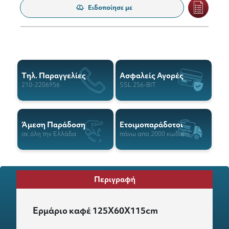
Ειδοποίησε με
Tηλ. Παραγγελίες
Ασφαλείς Αγορές
210-2206956
SSL 256-BIT
Άμεση Παράδοση
Ετοιμοπαράδοτοι
σε όλη την Ελλάδα
πάνω απο 2000 κωδικοί
Περιγραφή
Ερμάριο καφέ 125Χ60Χ115cm