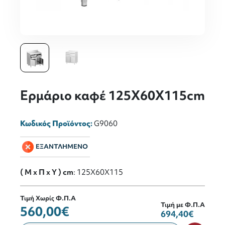
Ερμάριο καφέ 125Χ60Χ115cm
Κωδικός Προϊόντος:
G9060
ΕΞΑΝΤΛΗΜΕΝΟ
( M x Π x Y ) cm
: 125Χ60Χ115
Τιμή Χωρίς Φ.Π.Α
Τιμή με Φ.Π.Α
560,00€
694,40€