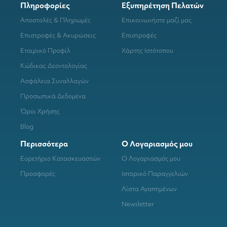
Πληροφορίες
Εξυπηρέτηση Πελατών
Αποστολές & Πληρωμές
Επικοινωνήστε μαζί μας
Επιστροφές & Ακυρώσεις
Επιστροφές
Εταιρικό Προφίλ
Χάρτης Ιστότοπου
Κώδικας Δεοντολογίας
Ασφάλεια Συναλλαγών
Προσωπικά Δεδομένα
Όροι Χρήσης
Blog
Περισσότερα
Ο Λογαριασμός μου
Ευρετήριο Κατασκευαστών
Ο Λογαριασμός μου
Προσφορές
Ιστορικό Παραγγελιών
Λίστα Αγαπημένων
Newsletter