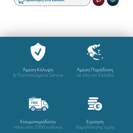
Άμεση Κάλυψη
Άμεση Παράδοση
& Πιστοποιημένο Service
σε όλη την Ελλάδα
Ετοιμοπαράδοτοι
Eγγύηση
πάνω απο 2000 κωδικοί
Χαμηλότερης τιμής