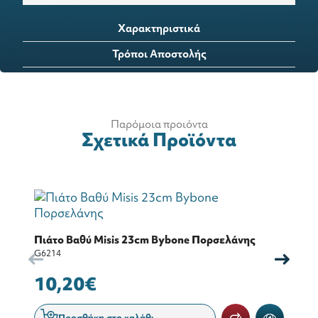
Χαρακτηριστικά
Τρόποι Αποστολής
Παρόμοια προιόντα
Σχετικά Προϊόντα
Πιάτο Βαθύ Misis 23cm Bybone Πορσελάνης
Πι
G6214
G6
10,20€
5
Προσθήκη στο καλάθι