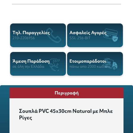
Tηλ. Παραγγελίες
Ασφαλείς Αγορές
210-2206956
SSL 256-BIT
Άμεση Παράδοση
Ετοιμοπαράδοτοι
σε όλη την Ελλάδα
πάνω απο 2000 κωδικοί
Περιγραφή
Σουπλά PVC 45x30cm Natural με Μπλε
Ρίγες