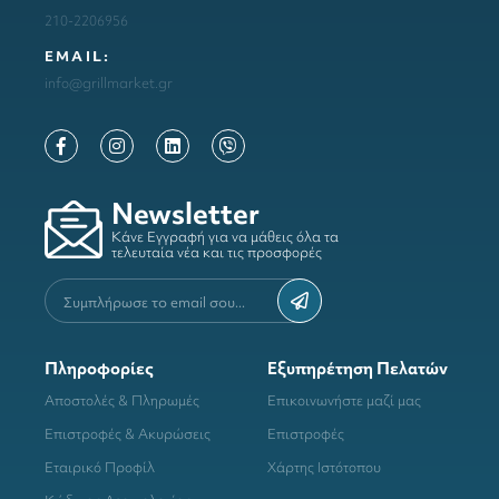
210-2206956
ΕΜΑΙL:
info@grillmarket.gr
Newsletter
Κάνε Εγγραφή για να μάθεις όλα τα
τελευταία νέα και τις προσφορές
Πληροφορίες
Εξυπηρέτηση Πελατών
Αποστολές & Πληρωμές
Επικοινωνήστε μαζί μας
Επιστροφές & Ακυρώσεις
Επιστροφές
Εταιρικό Προφίλ
Χάρτης Ιστότοπου