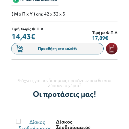
( M x Π x Y ) cm
: 42 x 32 x 5
Τιμή Χωρίς Φ.Π.Α
Τιμή με Φ.Π.Α
14,43€
17,89€
Προσθήκη στο καλάθι
Ψάχνεις για συνδιασμούς προιόντων που θα σου
λύσουν τα χέρια?
Οι προτάσεις μας!
Δίσκος
Σερβιρίσματος