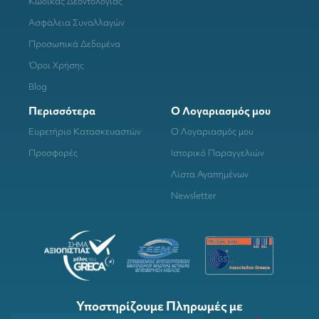
Κώδικας Δεοντολογίας
Ασφάλεια Συναλλαγών
Προσωπικά Δεδομένα
Όροι Χρήσης
Blog
Περισσότερα
Ο Λογαριασμός μου
Ευρετήριο Κατασκευαστών
Ο Λογαριασμός μου
Προσφορές
Ιστορικό Παραγγελιών
Λίστα Αγαπημένων
Newsletter
Υποστηρίζουμε Πληρωμές με