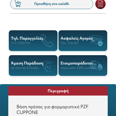
Προσθήκη στο καλάθι
Tηλ. Παραγγελίες
Ασφαλείς Αγορές
210-2206956
SSL 256-BIT
Άμεση Παράδοση
Ετοιμοπαράδοτοι
σε όλη την Ελλάδα
πάνω απο 2000 κωδικοί
Περιγραφή
Βάση πρέσας για φορμαριστικό PZF
CUPPONE