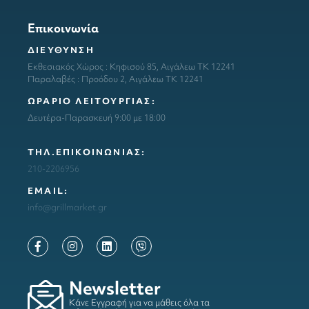
Επικοινωνία
ΔΙΕΥΘΥΝΣΗ
Εκθεσιακός Χώρος : Κηφισού 85, Αιγάλεω ΤΚ 12241
Παραλαβές : Προόδου 2, Αιγάλεω ΤΚ 12241
ΩΡΑΡΙΟ ΛΕΙΤΟΥΡΓΙΑΣ:
Δευτέρα-Παρασκευή 9:00 με 18:00
ΤΗΛ.ΕΠΙΚΟΙΝΩΝΙΑΣ:
210-2206956
ΕΜΑΙL:
info@grillmarket.gr
Newsletter
Κάνε Εγγραφή για να μάθεις όλα τα