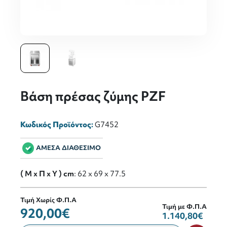
Βάση πρέσας ζύμης PZF
Κωδικός Προϊόντος:
G7452
ΑΜΕΣΑ ΔΙΑΘΕΣΙΜΟ
( M x Π x Y ) cm
: 62 x 69 x 77.5
Τιμή Χωρίς Φ.Π.Α
Τιμή με Φ.Π.Α
920,00€
1.140,80€