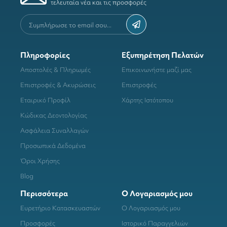
τελευταία νέα και τις προσφορές
Πληροφορίες
Εξυπηρέτηση Πελατών
Αποστολές & Πληρωμές
Επικοινωνήστε μαζί μας
Επιστροφές & Ακυρώσεις
Επιστροφές
Εταιρικό Προφίλ
Χάρτης Ιστότοπου
Κώδικας Δεοντολογίας
Ασφάλεια Συναλλαγών
Προσωπικά Δεδομένα
Όροι Χρήσης
Blog
Περισσότερα
Ο Λογαριασμός μου
Ευρετήριο Κατασκευαστών
Ο Λογαριασμός μου
Προσφορές
Ιστορικό Παραγγελιών