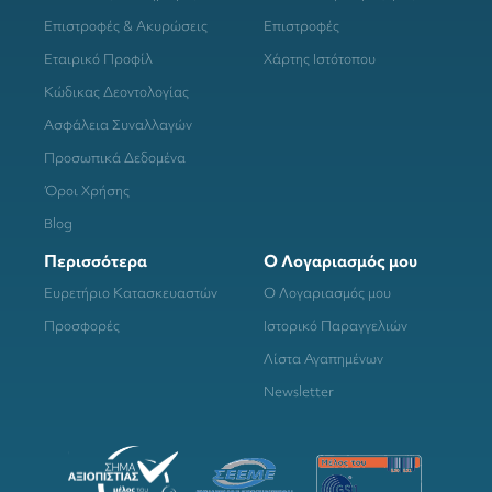
Επιστροφές & Ακυρώσεις
Επιστροφές
Εταιρικό Προφίλ
Χάρτης Ιστότοπου
Κώδικας Δεοντολογίας
Ασφάλεια Συναλλαγών
Προσωπικά Δεδομένα
Όροι Χρήσης
Blog
Περισσότερα
Ο Λογαριασμός μου
Ευρετήριο Κατασκευαστών
Ο Λογαριασμός μου
Προσφορές
Ιστορικό Παραγγελιών
Λίστα Αγαπημένων
Newsletter