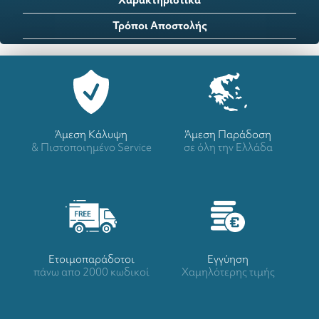
Τρόποι Αποστολής
Άμεση Κάλυψη
Άμεση Παράδοση
& Πιστοποιημένο Service
σε όλη την Ελλάδα
Ετοιμοπαράδοτοι
Eγγύηση
πάνω απο 2000 κωδικοί
Χαμηλότερης τιμής