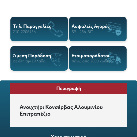
Tηλ. Παραγγελίες
Ασφαλείς Αγορές
210-2206956
SSL 256-BIT
Άμεση Παράδοση
Ετοιμοπαράδοτοι
σε όλη την Ελλάδα
πάνω απο 2000 κωδικοί
Περιγραφή
Ανοιχτήρι Κονσέρβας Αλουμινίου
Επιτραπέζιο
Χαρακτηριστικά