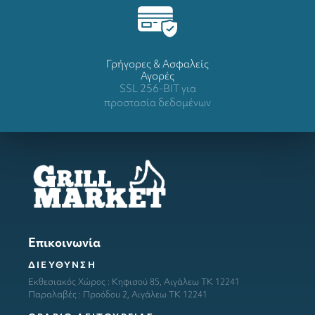
Γρήγορες & Ασφαλείς
Αγορές
SSL 256-BIT για
προστασία δεδομένων
Επικοινωνία
ΔΙΕΥΘΥΝΣΗ
Εκθεσιακός Χώρος : Κηφισού 85, Αιγάλεω ΤΚ 12241
Παραλαβές : Προόδου 2, Αιγάλεω ΤΚ 12241