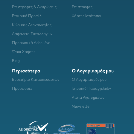
Επιστροφές & Ακυρώσεις
Επιστροφές
Εταιρικό Προφίλ
Χάρτης Ιστότοπου
Κώδικας Δεοντολογίας
Ασφάλεια Συναλλαγών
Προσωπικά Δεδομένα
Όροι Χρήσης
Blog
Περισσότερα
Ο Λογαριασμός μου
Ευρετήριο Κατασκευαστών
Ο Λογαριασμός μου
Προσφορές
Ιστορικό Παραγγελιών
Λίστα Αγαπημένων
Newsletter