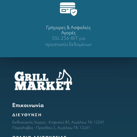
Γρήγορες & Ασφαλείς
Αγορές
SSL 256-BIT για
προστασία δεδομένων
Επικοινωνία
ΔΙΕΥΘΥΝΣΗ
Εκθεσιακός Χώρος : Κηφισού 85, Αιγάλεω ΤΚ 12241
Παραλαβές : Προόδου 2, Αιγάλεω ΤΚ 12241