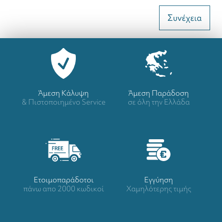
Συνέχεια
Άμεση Κάλυψη
Άμεση Παράδοση
& Πιστοποιημένο Service
σε όλη την Ελλάδα
Ετοιμοπαράδοτοι
Eγγύηση
πάνω απο 2000 κωδικοί
Χαμηλότερης τιμής