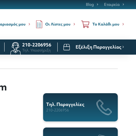
Blog
Εταιρεία
Οι Λίστες μου
αριασμός μου
Το Καλάθι μου
210-2206956
Εξέλιξη Παραγγελίας
Τηλ. Υποστήριξη
rm
Tηλ. Παραγγελίες
210-2206956