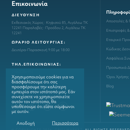
Επικοινωνία
Πληροφορί
ΔΙΕΥΘΥΝΣΗ
Αποστολές &
Εκθεσιακός Χώρος : Κηφισού 85, Αιγάλεω ΤΚ
12241 Παραλαβές : Προόδου 2, Αιγάλεω ΤΚ
Επιστροφές &
12241
Εταιρικό Προ
ΩΡΑΡΙΟ ΛΕΙΤΟΥΡΓΙΑΣ:
Κώδικας Δεον
Δευτέρα-Παρασκευή 9:00 με 18:00
Ασφάλεια Συ
ΤΗΛ.ΕΠΙΚΟΙΝΩΝΙΑΣ:
Προσωπικά Δ
210-2206956
Χρησιμοποιούμε cookies για να
Όροι Χρήσης
ΕΜΑΙL:
διασφαλίσουμε ότι σας
προσφέρουμε την καλύτερη
Blog
info@grillmarket.gr
εμπειρία στον ιστότοπό μας. Εάν
συνεχίσετε να χρησιμοποιείτε
αυτόν τον ιστότοπο, θα
υποθέσουμε ότι είστε σύμφωνοι
με αυτόν.
Περισσότερα
Αποδοχή
© COPYRIGHTS 2026. GRILLMARKET. ALL RIGHTS RESERVED