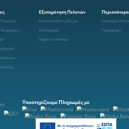
ες
Εξυπηρέτηση Πελατών
Περισσότερα
 Πληρωμές
Επικοινωνήστε μαζί μας
Ευρετήριο Κατ
 Ακυρώσεις
Επιστροφές
Προσφορές
φίλ
Χάρτης Ιστότοπου
τολογίας
ναλλαγών
εδομένα
Υποστηρίζουμε Πληρωμές με