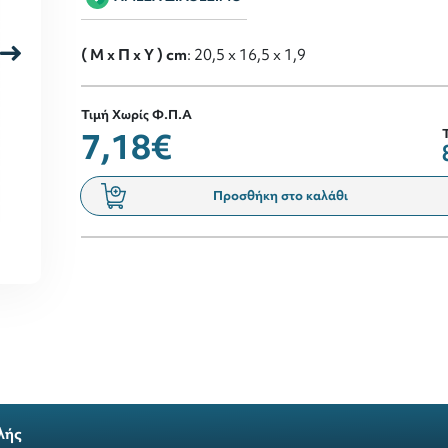
( M x Π x Y ) cm
: 20,5 x 16,5 x 1,9
Τιμή Χωρίς Φ.Π.Α
7,18€
Προσθήκη στο καλάθι
λής