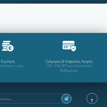
Eγγύηση
Γρήγορες & Ασφαλείς Αγορές
λότερης τιμής
SSL 256-BIT για προστασία
δεδομένων