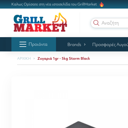
Καλως Ορίσατε στη νέα ιστοσελίδα του GrillMarket
Αναζήτηση
Προιόντα
Brands
Προσφορές Αυγο
ΑΡΧΙΚΗ
Ζυγαριά 1gr - 5kg Storm Black