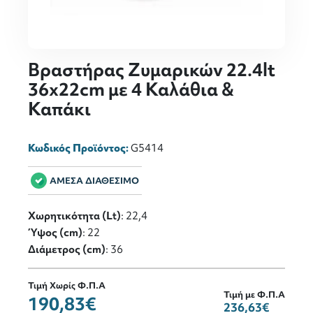
Βραστήρας Ζυμαρικών 22.4lt
36x22cm με 4 Καλάθια &
Καπάκι
Κωδικός Προϊόντος:
G5414
ΑΜΕΣΑ ΔΙΑΘΕΣΙΜΟ
Χωρητικότητα (Lt)
: 22,4
Ύψος (cm)
: 22
Διάμετρος (cm)
: 36
Τιμή Χωρίς Φ.Π.Α
Τιμή με Φ.Π.Α
190,83€
236,63€