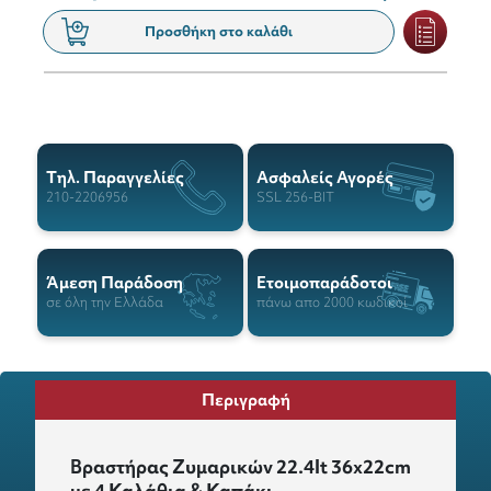
Προσθήκη στο καλάθι
Tηλ. Παραγγελίες
Ασφαλείς Αγορές
210-2206956
SSL 256-BIT
Άμεση Παράδοση
Ετοιμοπαράδοτοι
σε όλη την Ελλάδα
πάνω απο 2000 κωδικοί
Περιγραφή
Βραστήρας Ζυμαρικών 22.4lt 36x22cm
με 4 Καλάθια & Καπάκι