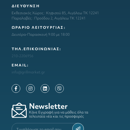
ΔΙΕΥΘΥΝΣΗ
Εκθεσιακός Χώρος : Κηφισού 85, Αιγάλεω ΤΚ 12241
Παραλαβές : Προόδου 2, Αιγάλεω ΤΚ 12241
ΩΡΑΡΙΟ ΛΕΙΤΟΥΡΓΙΑΣ:
Δευτέρα-Παρασκευή 9:00 με 18:00
ΤΗΛ.ΕΠΙΚΟΙΝΩΝΙΑΣ:
210-2206956
ΕΜΑΙL:
info@grillmarket.gr
Newsletter
Κάνε Εγγραφή για να μάθεις όλα τα
τελευταία νέα και τις προσφορές