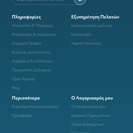
Πληροφορίες
Εξυπηρέτηση Πελατών
Αποστολές & Πληρωμές
Επικοινωνήστε μαζί μας
Επιστροφές & Ακυρώσεις
Επιστροφές
Εταιρικό Προφίλ
Χάρτης Ιστότοπου
Κώδικας Δεοντολογίας
Ασφάλεια Συναλλαγών
Προσωπικά Δεδομένα
Όροι Χρήσης
Blog
Περισσότερα
Ο Λογαριασμός μου
Ευρετήριο Κατασκευαστών
Ο Λογαριασμός μου
Προσφορές
Ιστορικό Παραγγελιών
Λίστα Αγαπημένων