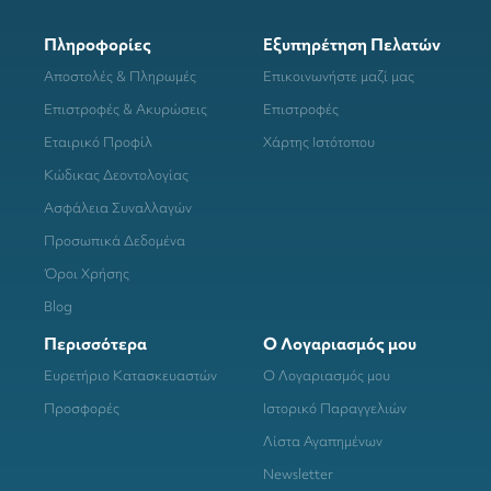
Πληροφορίες
Εξυπηρέτηση Πελατών
Αποστολές & Πληρωμές
Επικοινωνήστε μαζί μας
Επιστροφές & Ακυρώσεις
Επιστροφές
Εταιρικό Προφίλ
Χάρτης Ιστότοπου
Κώδικας Δεοντολογίας
Ασφάλεια Συναλλαγών
Προσωπικά Δεδομένα
Όροι Χρήσης
Blog
Περισσότερα
Ο Λογαριασμός μου
Ευρετήριο Κατασκευαστών
Ο Λογαριασμός μου
Προσφορές
Ιστορικό Παραγγελιών
Λίστα Αγαπημένων
Newsletter