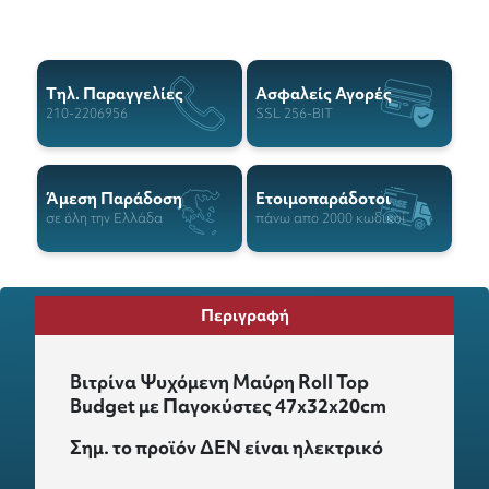
Tηλ. Παραγγελίες
Ασφαλείς Αγορές
210-2206956
SSL 256-BIT
Άμεση Παράδοση
Ετοιμοπαράδοτοι
σε όλη την Ελλάδα
πάνω απο 2000 κωδικοί
Περιγραφή
Βιτρίνα Ψυχόμενη Μαύρη Roll Top
Budget με Παγοκύστες 47x32x20cm
Σημ. το προϊόν ΔΕΝ είναι ηλεκτρικό