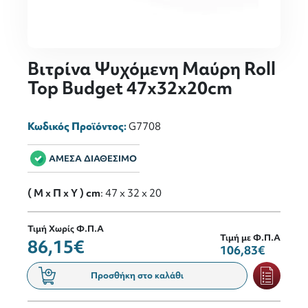
Βιτρίνα Ψυχόμενη Μαύρη Roll
Top Budget 47x32x20cm
Κωδικός Προϊόντος:
G7708
ΑΜΕΣΑ ΔΙΑΘΕΣΙΜΟ
( M x Π x Y ) cm
: 47 x 32 x 20
Τιμή Χωρίς Φ.Π.Α
Τιμή με Φ.Π.Α
86,15€
106,83€
Προσθήκη στο καλάθι