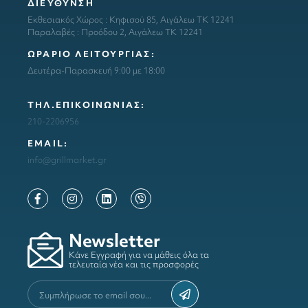
ΔΙΕΥΘΥΝΣΗ
Εκθεσιακός Χώρος : Κηφισού 85, Αιγάλεω ΤΚ 12241
Παραλαβές : Προόδου 2, Αιγάλεω ΤΚ 12241
ΩΡΑΡΙΟ ΛΕΙΤΟΥΡΓΙΑΣ:
Δευτέρα-Παρασκευή 9:00 με 18:00
ΤΗΛ.ΕΠΙΚΟΙΝΩΝΙΑΣ:
210-2206956
ΕΜΑΙL:
info@grillmarket.gr
Newsletter
Κάνε Εγγραφή για να μάθεις όλα τα
τελευταία νέα και τις προσφορές