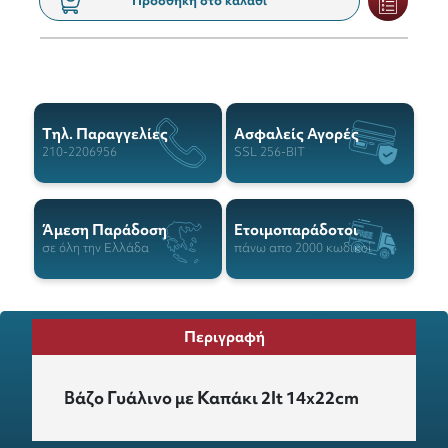
Προσθήκη στο καλάθι
Tηλ. Παραγγελίες
Ασφαλείς Αγορές
210-2206956
SSL 256-BIT
Άμεση Παράδοση
Ετοιμοπαράδοτοι
σε όλη την Ελλάδα
πάνω απο 2000 κωδικοί
Περιγραφή
Βάζο
Γυάλινο
με Καπάκι 2lt 14x22cm