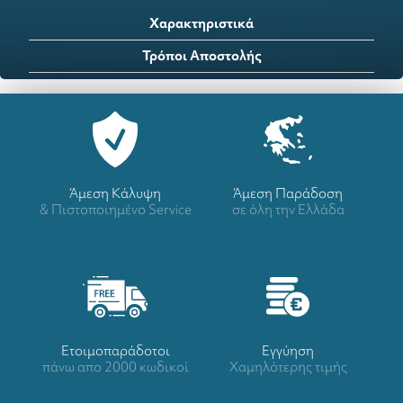
Χαρακτηριστικά
Τρόποι Αποστολής
Άμεση Κάλυψη
Άμεση Παράδοση
& Πιστοποιημένο Service
σε όλη την Ελλάδα
Ετοιμοπαράδοτοι
Eγγύηση
πάνω απο 2000 κωδικοί
Χαμηλότερης τιμής