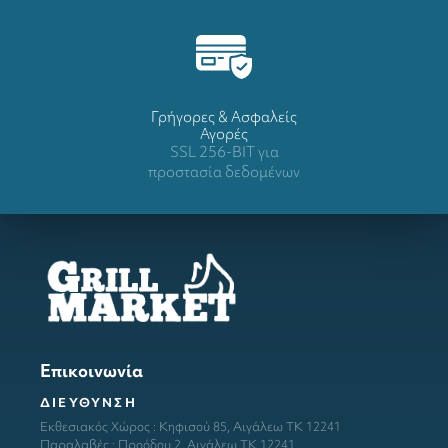
Γρήγορες & Ασφαλείς
Αγορές
SSL 256-BIT για
προστασία δεδομένων
Επικοινωνία
ΔΙΕΥΘΥΝΣΗ
Εκθεσιακός Χώρος : Κηφισού 85, Αιγάλεω ΤΚ 12241
Παραλαβές : Προόδου 2, Αιγάλεω ΤΚ 12241