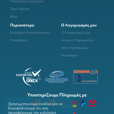
Προσωπικά Δεδομένα
Όροι Χρήσης
Blog
Περισσότερα
Ο Λογαριασμός μου
Ευρετήριο Κατασκευαστών
Ο Λογαριασμός μου
Προσφορές
Ιστορικό Παραγγελιών
Λίστα Αγαπημένων
Newsletter
Υποστηρίζουμε Πληρωμές με
Χρησιμοποιούμε cookies για να
διασφαλίσουμε ότι σας
προσφέρουμε την καλύτερη