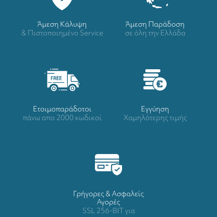
Άμεση Κάλυψη
Άμεση Παράδοση
& Πιστοποιημένο Service
σε όλη την Ελλάδα
Ετοιμοπαράδοτοι
Eγγύηση
πάνω απο 2000 κωδικοί
Χαμηλότερης τιμής
Γρήγορες & Ασφαλείς
Αγορές
SSL 256-BIT για