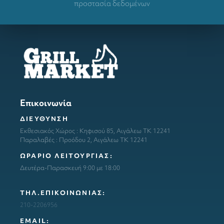
προστασία δεδομένων
Επικοινωνία
ΔΙΕΥΘΥΝΣΗ
Εκθεσιακός Χώρος : Κηφισού 85, Αιγάλεω ΤΚ 12241
Παραλαβές : Προόδου 2, Αιγάλεω ΤΚ 12241
ΩΡΑΡΙΟ ΛΕΙΤΟΥΡΓΙΑΣ:
Δευτέρα-Παρασκευή 9:00 με 18:00
ΤΗΛ.ΕΠΙΚΟΙΝΩΝΙΑΣ:
210-2206956
ΕΜΑΙL: