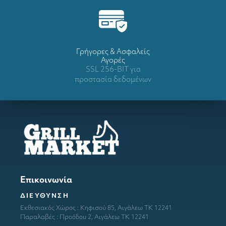
Γρήγορες & Ασφαλείς
Αγορές
SSL 256-BIT για
προστασία δεδομένων
Επικοινωνία
ΔΙΕΥΘΥΝΣΗ
Εκθεσιακός Χώρος : Κηφισού 85, Αιγάλεω ΤΚ 12241
Παραλαβές : Προόδου 2, Αιγάλεω ΤΚ 12241