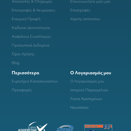
Αποστολές & Πληρωμές
Επικοινωνήστε μαζί μας
Επιστροφές & Ακυρώσεις
Επιστροφές
Εταιρικό Προφίλ
Χάρτης Ιστότοπου
Κώδικας Δεοντολογίας
Ασφάλεια Συναλλαγών
Προσωπικά Δεδομένα
Όροι Χρήσης
Blog
Περισσότερα
Ο Λογαριασμός μου
Ευρετήριο Κατασκευαστών
Ο Λογαριασμός μου
Προσφορές
Ιστορικό Παραγγελιών
Λίστα Αγαπημένων
Newsletter