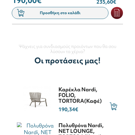
190,00€
235,60€
Προσθήκη στο καλάθι
Ψάχνεις για συνδιασμούς προιόντων που θα σου
λύσουν τα χέρια?
Οι προτάσεις μας!
Καρέκλα Nardi,
FOLIO,
ΤORTORA(Καφέ)
190,34€
Πολυθρόνα Nardi,
NET LOUNGE,