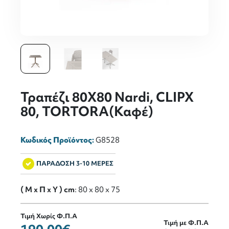
Τραπέζι 80Χ80 Nardi, CLIPX
80, TORTORA(Καφέ)
Κωδικός Προϊόντος:
G8528
ΠΑΡΑΔΟΣΗ 3-10 ΜΕΡΕΣ
( M x Π x Y ) cm
: 80 x 80 x 75
Τιμή Χωρίς Φ.Π.Α
Τιμή με Φ.Π.Α