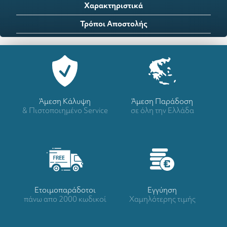
Χαρακτηριστικά
Τρόποι Αποστολής
Άμεση Κάλυψη
Άμεση Παράδοση
& Πιστοποιημένο Service
σε όλη την Ελλάδα
Ετοιμοπαράδοτοι
Eγγύηση
πάνω απο 2000 κωδικοί
Χαμηλότερης τιμής