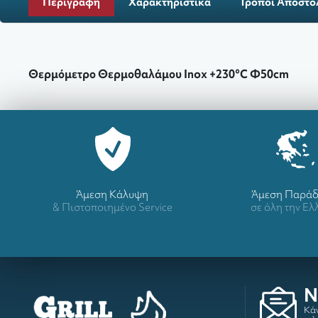
Περιγραφή
Χαρακτηριστικά
Τρόποι Αποστο
Θερμόμετρο Θερμοθαλάμου Inox +230°C Φ50cm
Άμεση Κάλυψη
Άμεση Παρά
& Πιστοποιημένο Service
σε όλη την Ε
N
Κάν