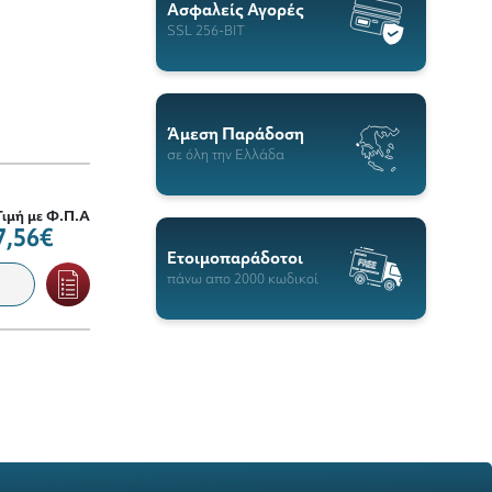
Ασφαλείς Αγορές
SSL 256-BIT
Άμεση Παράδοση
σε όλη την Ελλάδα
Τιμή με Φ.Π.Α
7,56€
Ετοιμοπαράδοτοι
πάνω απο 2000 κωδικοί