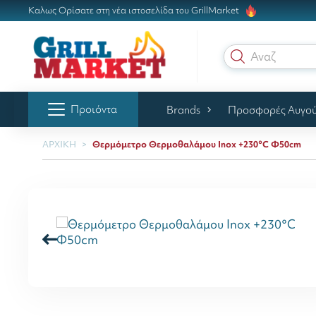
Καλως Ορίσατε στη νέα ιστοσελίδα του GrillMarket
Αναζήτησ
Προιόντα
Brands
Προσφορές Αυγο
ΑΡΧΙΚΗ
Θερμόμετρο Θερμοθαλάμου Inox +230°C Φ50cm