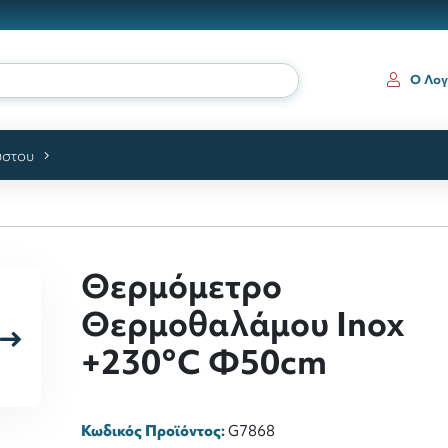
Ο Λογ
ύστου
Θερμόμετρο
Θερμοθαλάμου Inox
+230°C Φ50cm
Κωδικός Προϊόντος:
G7868