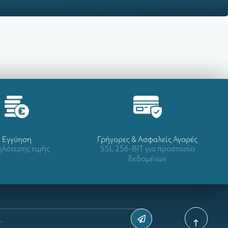
Eγγύηση
Γρήγορες & Ασφαλείς Αγορές
λότερης τιμής
SSL 256-BIT για προστασία
δεδομένων