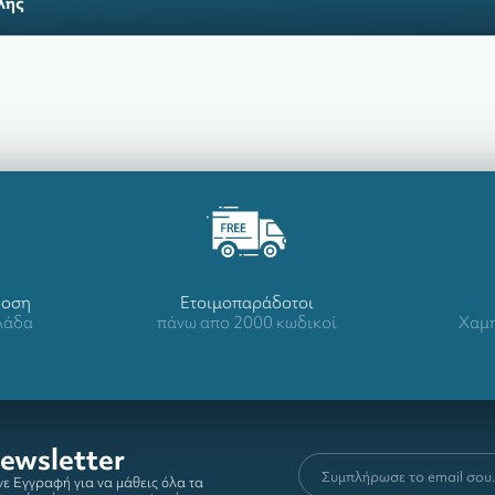
λής
δοση
Ετοιμοπαράδοτοι
λλάδα
πάνω απο 2000 κωδικοί
Χαμη
ewsletter
ε Εγγραφή για να μάθεις όλα τα