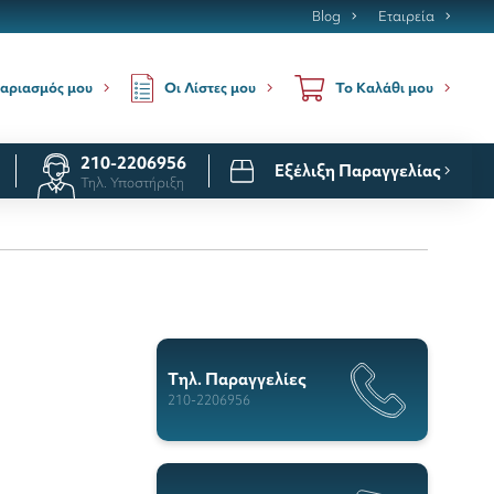
Blog
Εταιρεία
Οι Λίστες μου
αριασμός μου
Το Καλάθι μου
210-2206956
Εξέλιξη Παραγγελίας
Τηλ. Υποστήριξη
Tηλ. Παραγγελίες
210-2206956