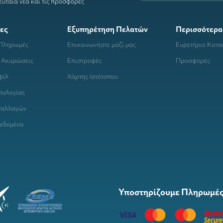
ευταία νέα και τις προσφορές
ες
Εξυπηρέτηση Πελατών
Περισσότερα
 Πληρωμές
Επικοινωνήστε μαζί μας
Ευρετήριο Κατ
 Ακυρώσεις
Επιστροφές
Προσφορές
φίλ
Χάρτης Ιστότοπου
τολογίας
ναλλαγών
εδομένα
Υποστηρίζουμε Πληρωμές