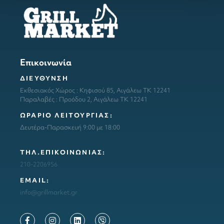
Επικοινωνία
ΔΙΕΥΘΥΝΣΗ
Εκθεσιακός Χώρος : Κηφισού 85, Αιγάλεω ΤΚ 12241
Παραλαβές : Προόδου 2, Αιγάλεω ΤΚ 12241
ΩΡΑΡΙΟ ΛΕΙΤΟΥΡΓΙΑΣ:
Δευτέρα-Παρασκευή 9:00 με 18:00
ΤΗΛ.ΕΠΙΚΟΙΝΩΝΙΑΣ:
210-2206956
ΕΜΑΙL:
info@grillmarket.gr