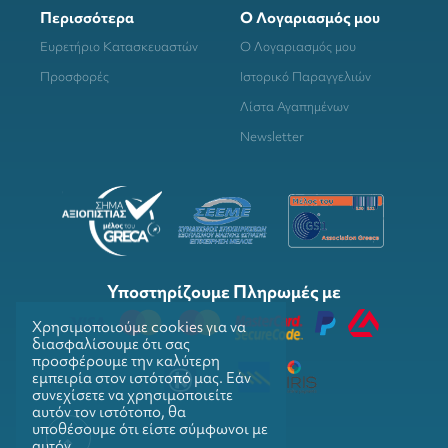
Περισσότερα
Ο Λογαριασμός μου
Ευρετήριο Κατασκευαστών
Ο Λογαριασμός μου
Προσφορές
Ιστορικό Παραγγελιών
Λίστα Αγαπημένων
Newsletter
Υποστηρίζουμε Πληρωμές με
Χρησιμοποιούμε cookies για να
διασφαλίσουμε ότι σας
προσφέρουμε την καλύτερη
εμπειρία στον ιστότοπό μας. Εάν
συνεχίσετε να χρησιμοποιείτε
αυτόν τον ιστότοπο, θα
υποθέσουμε ότι είστε σύμφωνοι με
αυτόν.