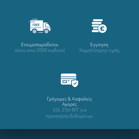
Ετοιμοπαράδοτοι
Eγγύηση
πάνω απο 2000 κωδικοί
Χαμηλότερης τιμής
Γρήγορες & Ασφαλείς
Αγορές
SSL 256-BIT για
προστασία δεδομένων