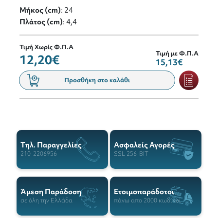
Μήκος (cm)
: 24
Πλάτος (cm)
: 4,4
Τιμή Χωρίς Φ.Π.Α
Τιμή με Φ.Π.Α
12,20€
15,13€
Προσθήκη στο καλάθι
Tηλ. Παραγγελίες
Ασφαλείς Αγορές
210-2206956
SSL 256-BIT
Άμεση Παράδοση
Ετοιμοπαράδοτοι
σε όλη την Ελλάδα
πάνω απο 2000 κωδικοί