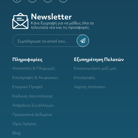
Newsletter
Κάνε Εγγραφή για να μάθεις όλα τα
τελευταία νέα και τις προσφορές
Πληροφορίες
Εξυπηρέτηση Πελατών
Αποστολές & Πληρωμές
Επικοινωνήστε μαζί μας
Επιστροφές & Ακυρώσεις
Επιστροφές
Εταιρικό Προφίλ
Χάρτης Ιστότοπου
Κώδικας Δεοντολογίας
Ασφάλεια Συναλλαγών
Προσωπικά Δεδομένα
Όροι Χρήσης
Blog