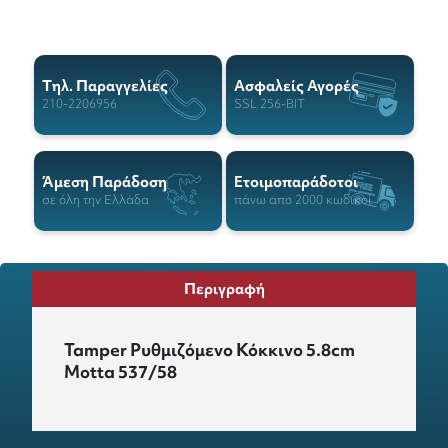
Tηλ. Παραγγελίες
Ασφαλείς Αγορές
210-2206956
SSL 256-BIT
Άμεση Παράδοση
Ετοιμοπαράδοτοι
σε όλη την Ελλάδα
πάνω απο 2000 κωδικοί
Περιγραφή
Tamper Ρυθμιζόμενο Κόκκινο 5.8cm
Motta 537/58