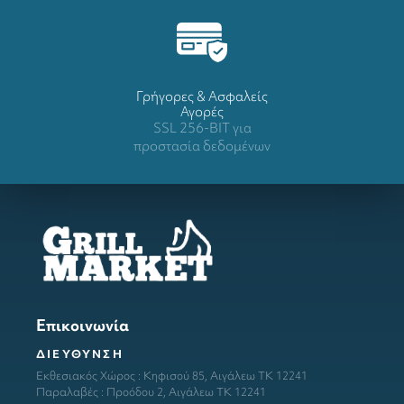
Γρήγορες & Ασφαλείς
Αγορές
SSL 256-BIT για
προστασία δεδομένων
Επικοινωνία
ΔΙΕΥΘΥΝΣΗ
Εκθεσιακός Χώρος : Κηφισού 85, Αιγάλεω ΤΚ 12241
Παραλαβές : Προόδου 2, Αιγάλεω ΤΚ 12241