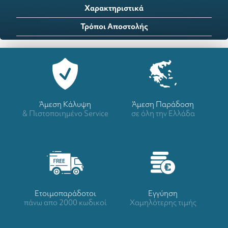
Χαρακτηριστικά
Τρόποι Αποστολής
Άμεση Κάλυψη
Άμεση Παράδοση
& Πιστοποιημένο Service
σε όλη την Ελλάδα
Ετοιμοπαράδοτοι
Eγγύηση
πάνω απο 2000 κωδικοί
Χαμηλότερης τιμής