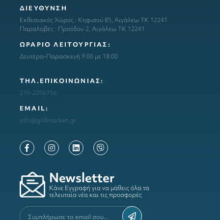
ΔΙΕΥΘΥΝΣΗ
Εκθεσιακός Χώρος : Κηφισού 85, Αιγάλεω ΤΚ 12241
Παραλαβές : Προόδου 2, Αιγάλεω ΤΚ 12241
ΩΡΑΡΙΟ ΛΕΙΤΟΥΡΓΙΑΣ:
Δευτέρα-Παρασκευή 9:00 με 18:00
ΤΗΛ.ΕΠΙΚΟΙΝΩΝΙΑΣ:
210-2206956
ΕΜΑΙL:
info@grillmarket.gr
Newsletter
Κάνε Εγγραφή για να μάθεις όλα τα
τελευταία νέα και τις προσφορές