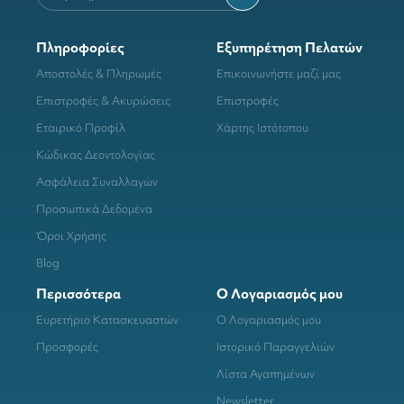
Πληροφορίες
Εξυπηρέτηση Πελατών
Αποστολές & Πληρωμές
Επικοινωνήστε μαζί μας
Επιστροφές & Ακυρώσεις
Επιστροφές
Εταιρικό Προφίλ
Χάρτης Ιστότοπου
Κώδικας Δεοντολογίας
Ασφάλεια Συναλλαγών
Προσωπικά Δεδομένα
Όροι Χρήσης
Blog
Περισσότερα
Ο Λογαριασμός μου
Ευρετήριο Κατασκευαστών
Ο Λογαριασμός μου
Προσφορές
Ιστορικό Παραγγελιών
Λίστα Αγαπημένων
Newsletter