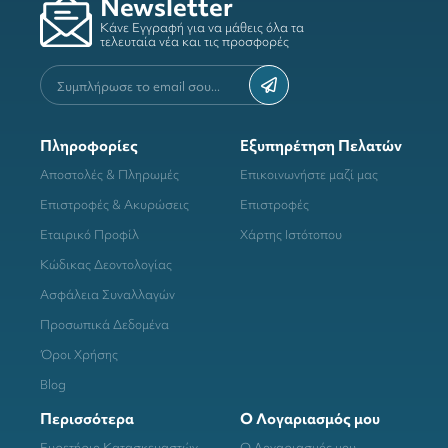
Newsletter
Κάνε Εγγραφή για να μάθεις όλα τα
τελευταία νέα και τις προσφορές
Πληροφορίες
Εξυπηρέτηση Πελατών
Αποστολές & Πληρωμές
Επικοινωνήστε μαζί μας
Επιστροφές & Ακυρώσεις
Επιστροφές
Εταιρικό Προφίλ
Χάρτης Ιστότοπου
Κώδικας Δεοντολογίας
Ασφάλεια Συναλλαγών
Προσωπικά Δεδομένα
Όροι Χρήσης
Blog
Περισσότερα
Ο Λογαριασμός μου
Ευρετήριο Κατασκευαστών
Ο Λογαριασμός μου