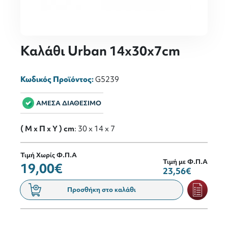
Καλάθι Urban 14x30x7cm
Κωδικός Προϊόντος:
G5239
ΑΜΕΣΑ ΔΙΑΘΕΣΙΜΟ
( M x Π x Y ) cm
: 30 x 14 x 7
Τιμή Χωρίς Φ.Π.Α
Τιμή με Φ.Π.Α
19,00€
23,56€
Προσθήκη στο καλάθι