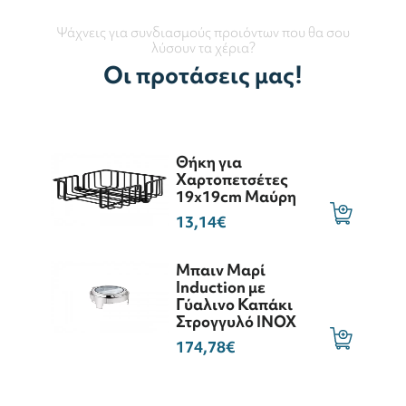
Ψάχνεις για συνδιασμούς προιόντων που θα σου
λύσουν τα χέρια?
Οι προτάσεις μας!
Θήκη για
Χαρτοπετσέτες
19x19cm Μαύρη
13,14€
Μπαιν Μαρί
Induction με
Γύαλινο Καπάκι
Στρογγυλό INOX
174,78€