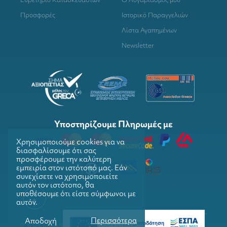
Προσφορές
Ιστορικό Παραγγελιών
Λίστα Αγαπημένων
Newsletter
Υποστηρίζουμε Πληρωμές με
Χρησιμοποιούμε cookies για να
διασφαλίσουμε ότι σας
προσφέρουμε την καλύτερη
εμπειρία στον ιστότοπό μας. Εάν
συνεχίσετε να χρησιμοποιείτε
αυτόν τον ιστότοπο, θα
υποθέσουμε ότι είστε σύμφωνοι με
αυτόν.
Περισσότερα
Αποδοχή
© COPYRIGHTS 2026. GRILLMARKET. ALL RIGHTS