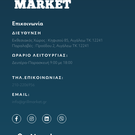
Επικοινωνία
ΔΙΕΥΘΥΝΣΗ
Εκθεσιακός Χώρος : Κηφισού 85, Αιγάλεω ΤΚ 12241
Παραλαβές : Προόδου 2, Αιγάλεω ΤΚ 12241
ΩΡΑΡΙΟ ΛΕΙΤΟΥΡΓΙΑΣ:
Δευτέρα-Παρασκευή 9:00 με 18:00
ΤΗΛ.ΕΠΙΚΟΙΝΩΝΙΑΣ:
210-2206956
ΕΜΑΙL:
info@grillmarket.gr