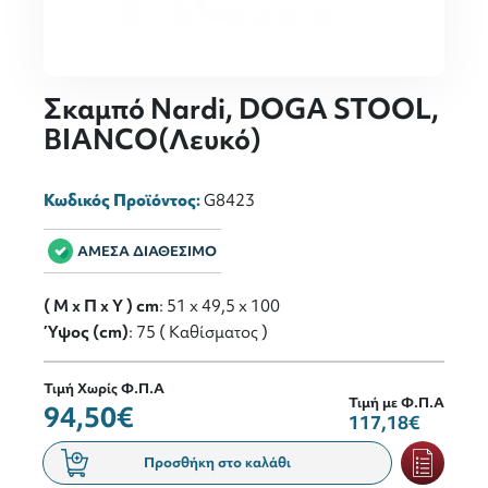
Σκαμπό Nardi, DOGA STOOL,
BIANCO(Λευκό)
Κωδικός Προϊόντος:
G8423
ΑΜΕΣΑ ΔΙΑΘΕΣΙΜΟ
( M x Π x Y ) cm
: 51 x 49,5 x 100
Ύψος (cm)
: 75 ( Καθίσματος )
Τιμή Χωρίς Φ.Π.Α
Τιμή με Φ.Π.Α
94,50€
117,18€
Προσθήκη στο καλάθι