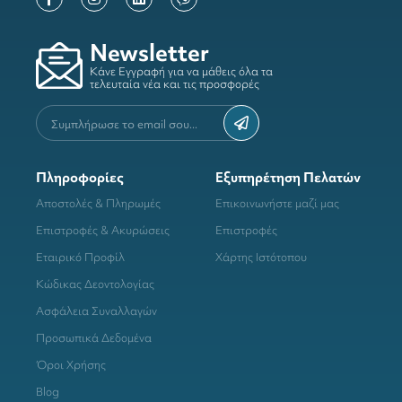
Newsletter
Κάνε Εγγραφή για να μάθεις όλα τα
τελευταία νέα και τις προσφορές
Πληροφορίες
Εξυπηρέτηση Πελατών
Αποστολές & Πληρωμές
Επικοινωνήστε μαζί μας
Επιστροφές & Ακυρώσεις
Επιστροφές
Εταιρικό Προφίλ
Χάρτης Ιστότοπου
Κώδικας Δεοντολογίας
Ασφάλεια Συναλλαγών
Προσωπικά Δεδομένα
Όροι Χρήσης
Blog