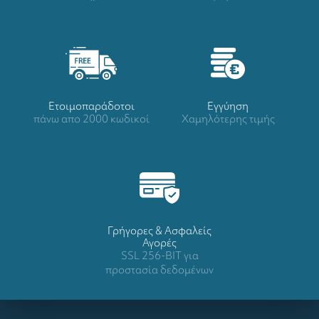
Ετοιμοπαράδοτοι
Eγγύηση
πάνω απο 2000 κωδικοί
Χαμηλότερης τιμής
Γρήγορες & Ασφαλείς
Αγορές
SSL 256-BIT για
προστασία δεδομένων