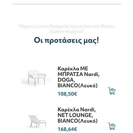
Ψάχνεις για συνδιασμούς προιόντων που θα σου
λύσουν τα χέρια?
Οι προτάσεις μας!
Καρέκλα ME
ΜΠΡΑΤΣΑ Nardi,
DOGA,
BIANCO(Λευκό)
108,50€
Καρέκλα Nardi,
NET LOUNGE,
BIANCO(Λευκό)
168,64€