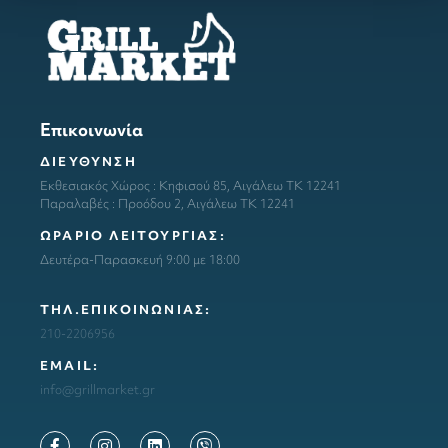
Επικοινωνία
ΔΙΕΥΘΥΝΣΗ
Εκθεσιακός Χώρος : Κηφισού 85, Αιγάλεω ΤΚ 12241
Παραλαβές : Προόδου 2, Αιγάλεω ΤΚ 12241
ΩΡΑΡΙΟ ΛΕΙΤΟΥΡΓΙΑΣ:
Δευτέρα-Παρασκευή 9:00 με 18:00
ΤΗΛ.ΕΠΙΚΟΙΝΩΝΙΑΣ:
210-2206956
ΕΜΑΙL:
info@grillmarket.gr