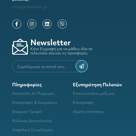
info@grillmarket.gr
Newsletter
Κάνε Εγγραφή για να μάθεις όλα τα
τελευταία νέα και τις προσφορές
Πληροφορίες
Εξυπηρέτηση Πελατών
Αποστολές & Πληρωμές
Επικοινωνήστε μαζί μας
Επιστροφές & Ακυρώσεις
Επιστροφές
Εταιρικό Προφίλ
Χάρτης Ιστότοπου
Κώδικας Δεοντολογίας
Ασφάλεια Συναλλαγών