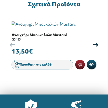
Σχετικά Προϊόντα
Ανοιχτήρι Μπουκαλιών Mustard
Δ
G5485
G5
13,50€
9
Προσθήκη στο καλάθι