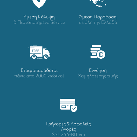
Άμεση Κάλυψη
Άμεση Παράδοση
& Πιστοποιημένο Service
σε όλη την Ελλάδα
Ετοιμοπαράδοτοι
Eγγύηση
πάνω απο 2000 κωδικοί
Χαμηλότερης τιμής
Γρήγορες & Ασφαλείς
Αγορές
SSL 256-BIT για