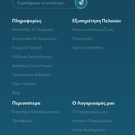
Πληροφορίες
Εξυπηρέτηση Πελατών
Αποστολές & Πληρωμές
Επικοινωνήστε μαζί μας
Επιστροφές & Ακυρώσεις
Επιστροφές
Εταιρικό Προφίλ
Χάρτης Ιστότοπου
Κώδικας Δεοντολογίας
Ασφάλεια Συναλλαγών
Προσωπικά Δεδομένα
Όροι Χρήσης
Blog
Περισσότερα
Ο Λογαριασμός μου
Ευρετήριο Κατασκευαστών
Ο Λογαριασμός μου
Προσφορές
Ιστορικό Παραγγελιών
Λίστα Αγαπημένων