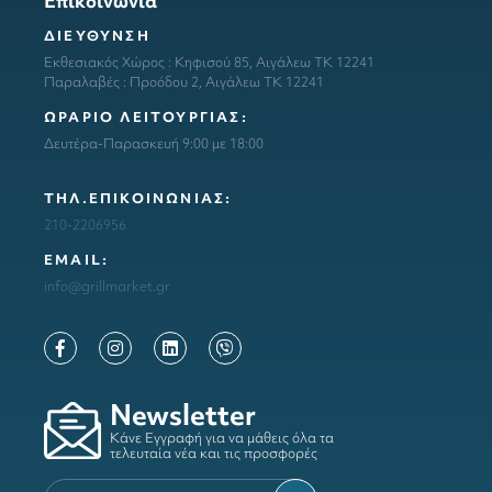
Επικοινωνία
ΔΙΕΥΘΥΝΣΗ
Εκθεσιακός Χώρος : Κηφισού 85, Αιγάλεω ΤΚ 12241
Παραλαβές : Προόδου 2, Αιγάλεω ΤΚ 12241
ΩΡΑΡΙΟ ΛΕΙΤΟΥΡΓΙΑΣ:
Δευτέρα-Παρασκευή 9:00 με 18:00
ΤΗΛ.ΕΠΙΚΟΙΝΩΝΙΑΣ:
210-2206956
ΕΜΑΙL:
info@grillmarket.gr
Newsletter
Κάνε Εγγραφή για να μάθεις όλα τα
τελευταία νέα και τις προσφορές