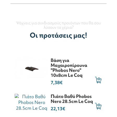
Ψάχνεις για συνδιασμούς προιόντων που θα σου
λύσουν τα χέρια?
Οι προτάσεις μας!
Βάση για
Μαχαιροπίρουνα
"Phobos Nero"
10x8cm Le Coq
7,38€
Πιάτο Βαθύ Phobos
Nero 28.5cm Le Coq
22,13€