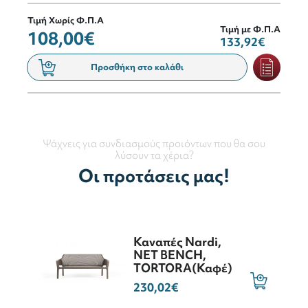
Τιμή Χωρίς Φ.Π.Α
Τιμή με Φ.Π.Α
108,00€
133,92€
Προσθήκη στο καλάθι
Ψάχνεις για συνδιασμούς προιόντων που θα σου
λύσουν τα χέρια?
Οι προτάσεις μας!
Καναπές Nardi,
NET BENCH,
ΤORTORA(Καφέ)
230,02€