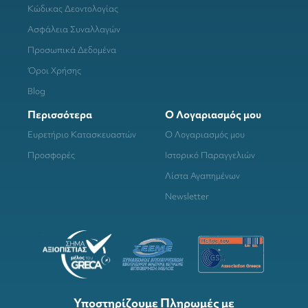
Κώδικας Δεοντολογίας
Ασφάλεια Συναλλαγών
Προσωπικά Δεδομένα
Όροι Χρήσης
Blog
Περισσότερα
Ο Λογαριασμός μου
Ευρετήριο Κατασκευαστών
Ο Λογαριασμός μου
Προσφορές
Ιστορικό Παραγγελιών
Λίστα Αγαπημένων
Newsletter
Υποστηρίζουμε Πληρωμές με