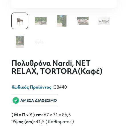
Πολυθρόνα Nardi, NET
RELAX, ΤORTORA(Καφέ)
Κωδικός Προϊόντος:
G8440
ΑΜΕΣΑ ΔΙΑΘΕΣΙΜΟ
( M x Π x Y ) cm
: 67 x 71 x 86,5
Ύψος (cm)
: 41,5 ( Καθίσματος )