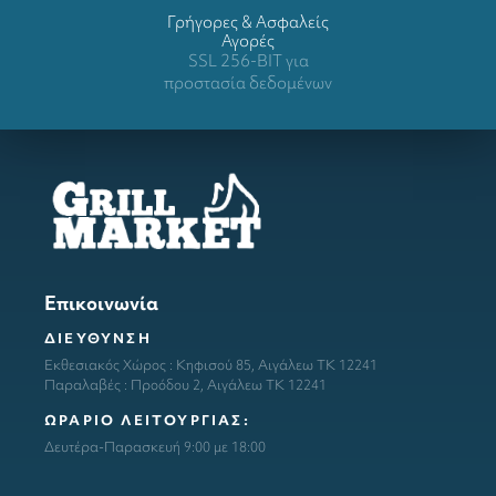
Γρήγορες & Ασφαλείς
Αγορές
SSL 256-BIT για
προστασία δεδομένων
Επικοινωνία
ΔΙΕΥΘΥΝΣΗ
Εκθεσιακός Χώρος : Κηφισού 85, Αιγάλεω ΤΚ 12241
Παραλαβές : Προόδου 2, Αιγάλεω ΤΚ 12241
ΩΡΑΡΙΟ ΛΕΙΤΟΥΡΓΙΑΣ:
Δευτέρα-Παρασκευή 9:00 με 18:00