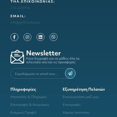
ΤΗΛ.ΕΠΙΚΟΙΝΩΝΙΑΣ:
210-2206956
ΕΜΑΙL:
info@grillmarket.gr
Newsletter
Κάνε Εγγραφή για να μάθεις όλα τα
τελευταία νέα και τις προσφορές
Πληροφορίες
Εξυπηρέτηση Πελατών
Αποστολές & Πληρωμές
Επικοινωνήστε μαζί μας
Επιστροφές & Ακυρώσεις
Επιστροφές
Εταιρικό Προφίλ
Χάρτης Ιστότοπου