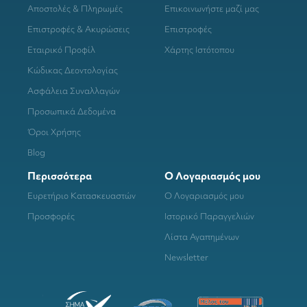
Αποστολές & Πληρωμές
Επικοινωνήστε μαζί μας
Επιστροφές & Ακυρώσεις
Επιστροφές
Εταιρικό Προφίλ
Χάρτης Ιστότοπου
Κώδικας Δεοντολογίας
Ασφάλεια Συναλλαγών
Προσωπικά Δεδομένα
Όροι Χρήσης
Blog
Περισσότερα
Ο Λογαριασμός μου
Ευρετήριο Κατασκευαστών
Ο Λογαριασμός μου
Προσφορές
Ιστορικό Παραγγελιών
Λίστα Αγαπημένων
Newsletter