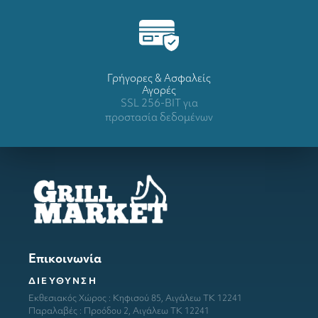
Γρήγορες & Ασφαλείς
Αγορές
SSL 256-BIT για
προστασία δεδομένων
Επικοινωνία
ΔΙΕΥΘΥΝΣΗ
Εκθεσιακός Χώρος : Κηφισού 85, Αιγάλεω ΤΚ 12241
Παραλαβές : Προόδου 2, Αιγάλεω ΤΚ 12241