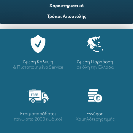
Χαρακτηριστικά
Τρόποι Αποστολής
Άμεση Κάλυψη
Άμεση Παράδοση
& Πιστοποιημένο Service
σε όλη την Ελλάδα
Ετοιμοπαράδοτοι
Eγγύηση
πάνω απο 2000 κωδικοί
Χαμηλότερης τιμής