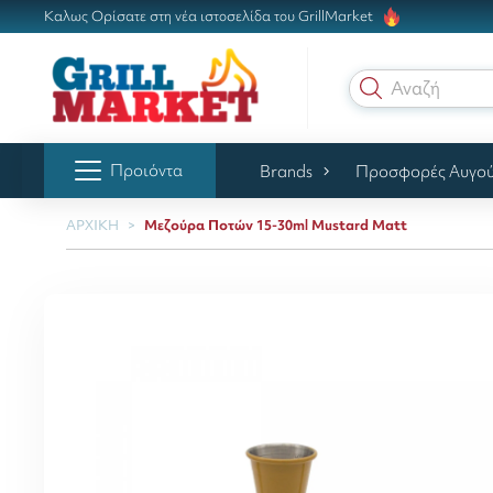
Καλως Ορίσατε στη νέα ιστοσελίδα του GrillMarket
Αναζήτηση γ
Προιόντα
Brands
Προσφορές Αυγο
ΑΡΧΙΚΗ
Μεζούρα Ποτών 15-30ml Mustard Matt