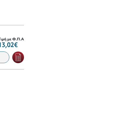
Τιμή με Φ.Π.Α
13,02€