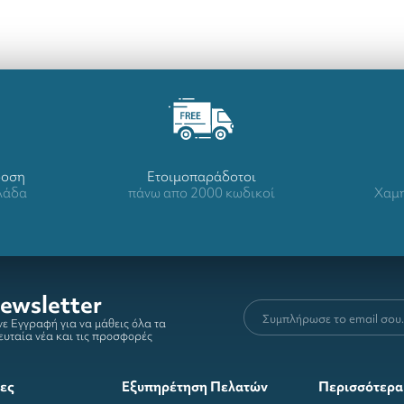
δοση
Ετοιμοπαράδοτοι
λλάδα
πάνω απο 2000 κωδικοί
Χαμη
ewsletter
ε Εγγραφή για να μάθεις όλα τα
ευταία νέα και τις προσφορές
ες
Εξυπηρέτηση Πελατών
Περισσότερα