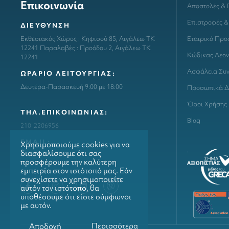
Επικοινωνία
Αποστολές &
Επιστροφές &
ΔΙΕΥΘΥΝΣΗ
Εταιρικό Προ
Εκθεσιακός Χώρος : Κηφισού 85, Αιγάλεω ΤΚ
12241 Παραλαβές : Προόδου 2, Αιγάλεω ΤΚ
Κώδικας Δεον
12241
Ασφάλεια Συ
ΩΡΑΡΙΟ ΛΕΙΤΟΥΡΓΙΑΣ:
Δευτέρα-Παρασκευή 9:00 με 18:00
Προσωπικά Δ
Όροι Χρήσης
ΤΗΛ.ΕΠΙΚΟΙΝΩΝΙΑΣ:
Blog
210-2206956
ΕΜΑΙL:
Χρησιμοποιούμε cookies για να
διασφαλίσουμε ότι σας
info@grillmarket.gr
προσφέρουμε την καλύτερη
εμπειρία στον ιστότοπό μας. Εάν
συνεχίσετε να χρησιμοποιείτε
αυτόν τον ιστότοπο, θα
υποθέσουμε ότι είστε σύμφωνοι
με αυτόν.
Περισσότερα
Αποδοχή