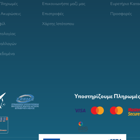
 Πληρωμές
Επικοινωνήστε μαζί μας
Ευρετήριο Κατ
 Ακυρώσεις
Επιστροφές
Προσφορές
φίλ
Χάρτης Ιστότοπου
τολογίας
ναλλαγών
εδομένα
Υποστηρίζουμε Πληρωμές