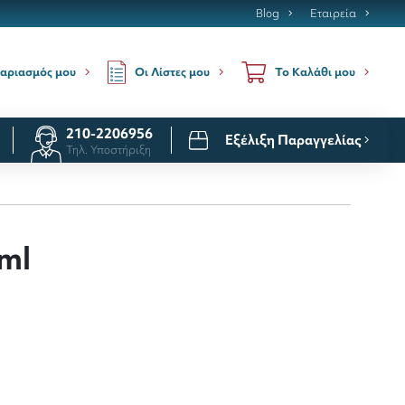
Blog
Εταιρεία
Οι Λίστες μου
αριασμός μου
Το Καλάθι μου
210-2206956
Εξέλιξη Παραγγελίας
Τηλ. Υποστήριξη
ml