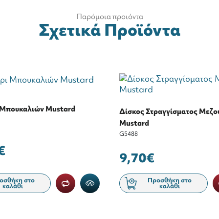
Παρόμοια προιόντα
Σχετικά Προϊόντα
 Μπουκαλιών Mustard
Δίσκος Στραγγίσματος Μεζο
Mustard
G5488
€
9,70€
οσθήκη στο
Προσθήκη στο
καλάθι
καλάθι