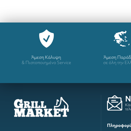
Άμεση Κάλυψη
Άμεση Παρά
& Πιστοποιημένο Service
σε όλη την Ε
N
Κάν
τελ
Πληροφορί