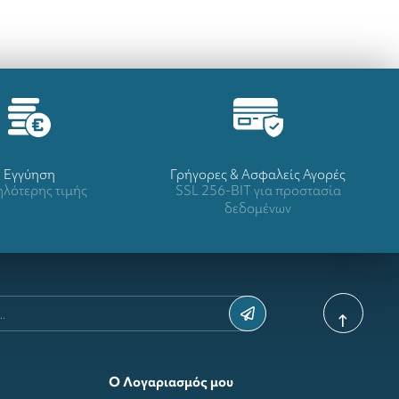
Eγγύηση
Γρήγορες & Ασφαλείς Αγορές
λότερης τιμής
SSL 256-BIT για προστασία
δεδομένων
Ο Λογαριασμός μου