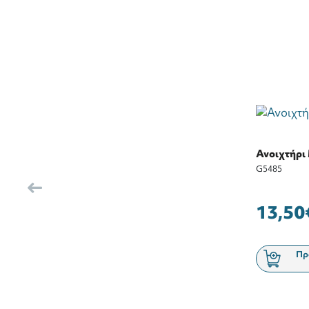
Ανοιχτήρι
G5485
13,50
Πρ