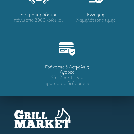
Ετοιμοπαράδοτοι
Eγγύηση
πάνω απο 2000 κωδικοί
Χαμηλότερης τιμής
Γρήγορες & Ασφαλείς
Αγορές
SSL 256-BIT για
προστασία δεδομένων