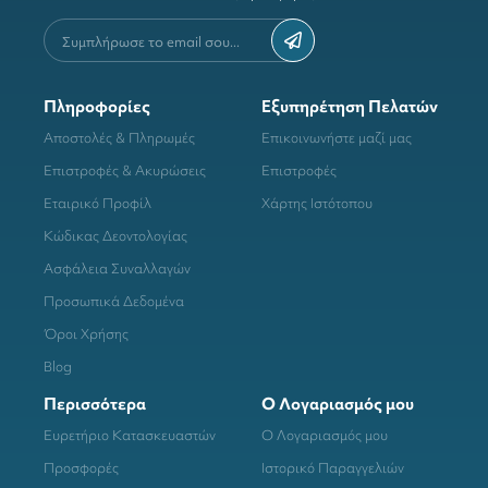
Πληροφορίες
Εξυπηρέτηση Πελατών
Αποστολές & Πληρωμές
Επικοινωνήστε μαζί μας
Επιστροφές & Ακυρώσεις
Επιστροφές
Εταιρικό Προφίλ
Χάρτης Ιστότοπου
Κώδικας Δεοντολογίας
Ασφάλεια Συναλλαγών
Προσωπικά Δεδομένα
Όροι Χρήσης
Blog
Περισσότερα
Ο Λογαριασμός μου
Ευρετήριο Κατασκευαστών
Ο Λογαριασμός μου
Προσφορές
Ιστορικό Παραγγελιών