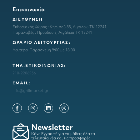
Επικοινωνία
ΔΙΕΥΘΥΝΣΗ
Εκθεσιακός Χώρος : Κηφισού 85, Αιγάλεω ΤΚ 12241
Παραλαβές : Προόδου 2, Αιγάλεω ΤΚ 12241
ΩΡΑΡΙΟ ΛΕΙΤΟΥΡΓΙΑΣ:
Δευτέρα-Παρασκευή 9:00 με 18:00
ΤΗΛ.ΕΠΙΚΟΙΝΩΝΙΑΣ:
210-2206956
ΕΜΑΙL:
info@grillmarket.gr
Newsletter
Κάνε Εγγραφή για να μάθεις όλα τα
τελευταία νέα και τις προσφορές