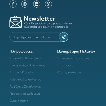
Newsletter
Κάνε Εγγραφή για να μάθεις όλα τα
τελευταία νέα και τις προσφορές
Πληροφορίες
Εξυπηρέτηση Πελατών
Αποστολές & Πληρωμές
Επικοινωνήστε μαζί μας
Επιστροφές & Ακυρώσεις
Επιστροφές
Εταιρικό Προφίλ
Χάρτης Ιστότοπου
Κώδικας Δεοντολογίας
Ασφάλεια Συναλλαγών
Προσωπικά Δεδομένα
Όροι Χρήσης