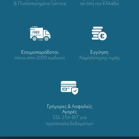
& Πιστοποιημένο Service
σε όλη την Ελλάδα
Ετοιμοπαράδοτοι
Eγγύηση
πάνω απο 2000 κωδικοί
Χαμηλότερης τιμής
Γρήγορες & Ασφαλείς
Αγορές
SSL 256-BIT για
προστασία δεδομένων