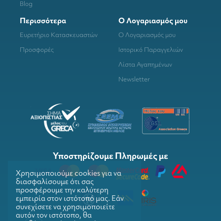
Blog
Περισσότερα
Ο Λογαριασμός μου
Ευρετήριο Κατασκευαστών
Ο Λογαριασμός μου
Προσφορές
Ιστορικό Παραγγελιών
Λίστα Αγαπημένων
Newsletter
Υποστηρίζουμε Πληρωμές με
Χρησιμοποιούμε cookies για να
διασφαλίσουμε ότι σας
προσφέρουμε την καλύτερη
εμπειρία στον ιστότοπό μας. Εάν
συνεχίσετε να χρησιμοποιείτε
αυτόν τον ιστότοπο, θα