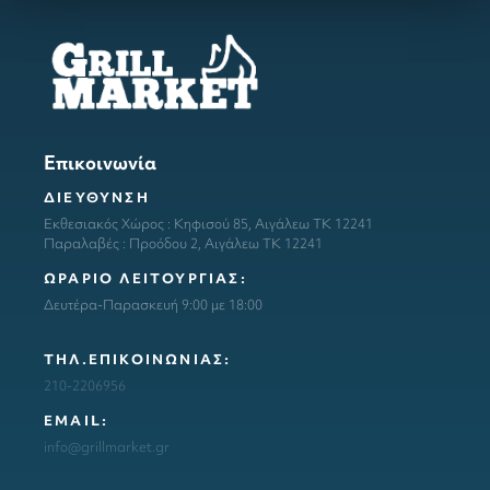
Επικοινωνία
ΔΙΕΥΘΥΝΣΗ
Εκθεσιακός Χώρος : Κηφισού 85, Αιγάλεω ΤΚ 12241
Παραλαβές : Προόδου 2, Αιγάλεω ΤΚ 12241
ΩΡΑΡΙΟ ΛΕΙΤΟΥΡΓΙΑΣ:
Δευτέρα-Παρασκευή 9:00 με 18:00
ΤΗΛ.ΕΠΙΚΟΙΝΩΝΙΑΣ:
210-2206956
ΕΜΑΙL:
info@grillmarket.gr