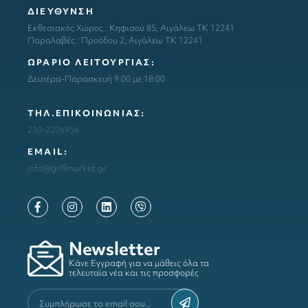
ΔΙΕΥΘΥΝΣΗ
Εκθεσιακός Χώρος : Κηφισού 85, Αιγάλεω ΤΚ 12241
Παραλαβές : Προόδου 2, Αιγάλεω ΤΚ 12241
ΩΡΑΡΙΟ ΛΕΙΤΟΥΡΓΙΑΣ:
Δευτέρα-Παρασκευή 9:00 με 18:00
ΤΗΛ.ΕΠΙΚΟΙΝΩΝΙΑΣ:
210-2206956
ΕΜΑΙL:
info@grillmarket.gr
Newsletter
Κάνε Εγγραφή για να μάθεις όλα τα
τελευταία νέα και τις προσφορές