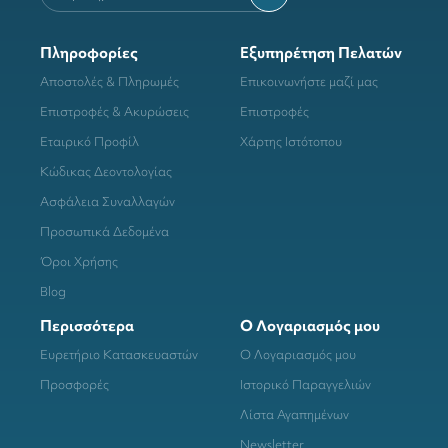
Πληροφορίες
Εξυπηρέτηση Πελατών
Αποστολές & Πληρωμές
Επικοινωνήστε μαζί μας
Επιστροφές & Ακυρώσεις
Επιστροφές
Εταιρικό Προφίλ
Χάρτης Ιστότοπου
Κώδικας Δεοντολογίας
Ασφάλεια Συναλλαγών
Προσωπικά Δεδομένα
Όροι Χρήσης
Blog
Περισσότερα
Ο Λογαριασμός μου
Ευρετήριο Κατασκευαστών
Ο Λογαριασμός μου
Προσφορές
Ιστορικό Παραγγελιών
Λίστα Αγαπημένων
Newsletter