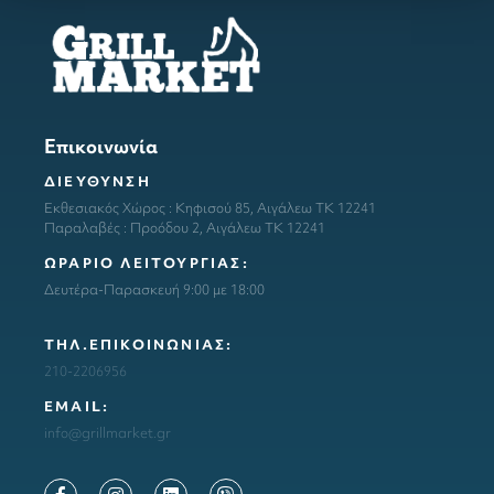
Επικοινωνία
ΔΙΕΥΘΥΝΣΗ
Εκθεσιακός Χώρος : Κηφισού 85, Αιγάλεω ΤΚ 12241
Παραλαβές : Προόδου 2, Αιγάλεω ΤΚ 12241
ΩΡΑΡΙΟ ΛΕΙΤΟΥΡΓΙΑΣ:
Δευτέρα-Παρασκευή 9:00 με 18:00
ΤΗΛ.ΕΠΙΚΟΙΝΩΝΙΑΣ:
210-2206956
ΕΜΑΙL:
info@grillmarket.gr