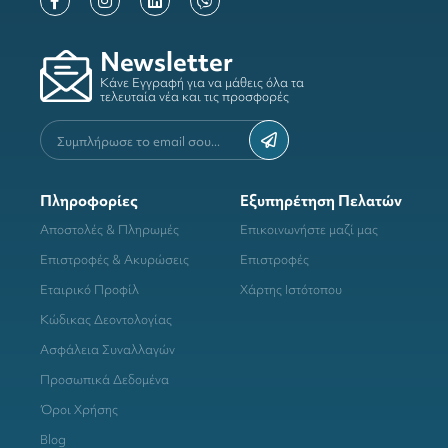
Newsletter
Κάνε Εγγραφή για να μάθεις όλα τα
τελευταία νέα και τις προσφορές
Πληροφορίες
Εξυπηρέτηση Πελατών
Αποστολές & Πληρωμές
Επικοινωνήστε μαζί μας
Επιστροφές & Ακυρώσεις
Επιστροφές
Εταιρικό Προφίλ
Χάρτης Ιστότοπου
Κώδικας Δεοντολογίας
Ασφάλεια Συναλλαγών
Προσωπικά Δεδομένα
Όροι Χρήσης
Blog