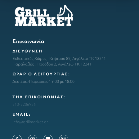
Επικοινωνία
ΔΙΕΥΘΥΝΣΗ
Εκθεσιακός Χώρος : Κηφισού 85, Αιγάλεω ΤΚ 12241
Παραλαβές : Προόδου 2, Αιγάλεω ΤΚ 12241
ΩΡΑΡΙΟ ΛΕΙΤΟΥΡΓΙΑΣ:
Δευτέρα-Παρασκευή 9:00 με 18:00
ΤΗΛ.ΕΠΙΚΟΙΝΩΝΙΑΣ:
210-2206956
ΕΜΑΙL:
info@grillmarket.gr