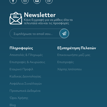
Newsletter
Κάνε Εγγραφή για να μάθεις όλα τα
τελευταία νέα και τις προσφορές
Πληροφορίες
Εξυπηρέτηση Πελατών
Αποστολές & Πληρωμές
Επικοινωνήστε μαζί μας
Επιστροφές & Ακυρώσεις
Επιστροφές
Εταιρικό Προφίλ
Χάρτης Ιστότοπου
Κώδικας Δεοντολογίας
Ασφάλεια Συναλλαγών
Προσωπικά Δεδομένα
Όροι Χρήσης
Blog