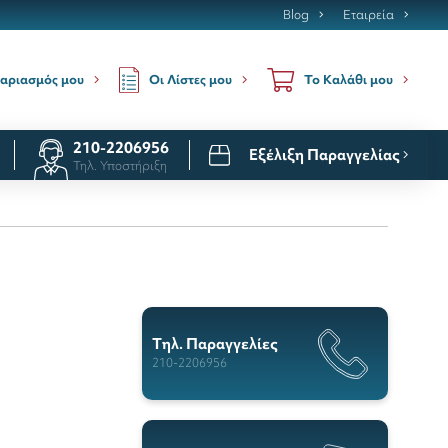
Blog
Εταιρεία
Οι Λίστες μου
αριασμός μου
Το Καλάθι μου
210-2206956
Εξέλιξη Παραγγελίας
Τηλ. Υποστήριξη
Tηλ. Παραγγελίες
210-2206956