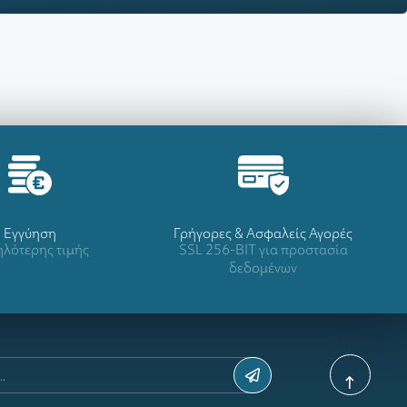
Eγγύηση
Γρήγορες & Ασφαλείς Αγορές
λότερης τιμής
SSL 256-BIT για προστασία
δεδομένων