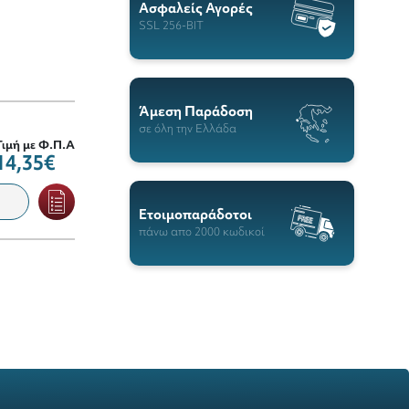
Ασφαλείς Αγορές
SSL 256-BIT
Άμεση Παράδοση
σε όλη την Ελλάδα
Τιμή με Φ.Π.Α
14,35€
Ετοιμοπαράδοτοι
πάνω απο 2000 κωδικοί