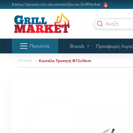
Καλως Ορίσατε στη νέα ιστοσελίδα του GrillMarket
Αναζήτησ
Προιόντα
Brands
Προσφορές Αυγο
ΑΡΧΙΚΗ
Κουτάλα Τρυπητή Φ12x36cm