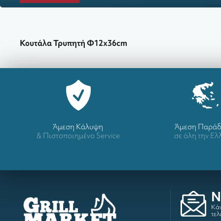
Κουτάλα Τρυπητή Φ12x36cm
Άμεση Κάλυψη
Άμεση Παρά
& Πιστοποιημένο Service
σε όλη την Ε
N
Κάν
τελ