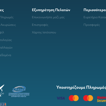
ες
Εξυπηρέτηση Πελατών
Περισσότερα
 Πληρωμές
Επικοινωνήστε μαζί μας
Ευρετήριο Κατ
 Ακυρώσεις
Επιστροφές
Προσφορές
φίλ
Χάρτης Ιστότοπου
τολογίας
ναλλαγών
εδομένα
Υποστηρίζουμε Πληρωμές