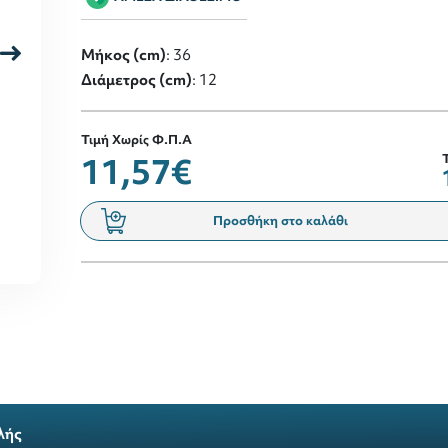
Μήκος (cm)
: 36
Διάμετρος (cm)
: 12
Τιμή Χωρίς Φ.Π.Α
11,57€
Προσθήκη στο καλάθι
λής