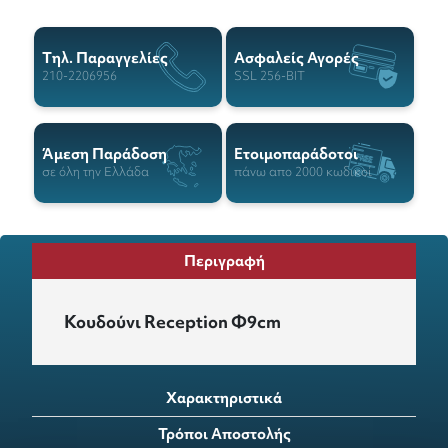
Tηλ. Παραγγελίες
Ασφαλείς Αγορές
210-2206956
SSL 256-BIT
Άμεση Παράδοση
Ετοιμοπαράδοτοι
σε όλη την Ελλάδα
πάνω απο 2000 κωδικοί
Περιγραφή
Κουδούνι Reception Φ9cm
Χαρακτηριστικά
Τρόποι Αποστολής