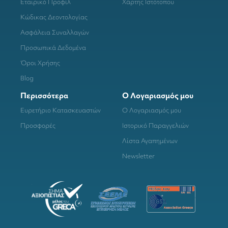
Εταιρικό Προφίλ
Χάρτης Ιστότοπου
Κώδικας Δεοντολογίας
Ασφάλεια Συναλλαγών
Προσωπικά Δεδομένα
Όροι Χρήσης
Blog
Περισσότερα
Ο Λογαριασμός μου
Ευρετήριο Κατασκευαστών
Ο Λογαριασμός μου
Προσφορές
Ιστορικό Παραγγελιών
Λίστα Αγαπημένων
Newsletter