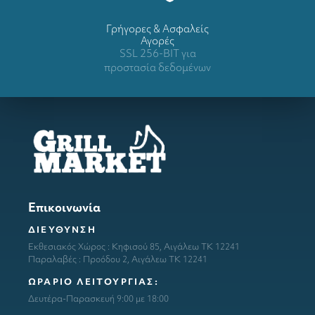
Γρήγορες & Ασφαλείς
Αγορές
SSL 256-BIT για
προστασία δεδομένων
Επικοινωνία
ΔΙΕΥΘΥΝΣΗ
Εκθεσιακός Χώρος : Κηφισού 85, Αιγάλεω ΤΚ 12241
Παραλαβές : Προόδου 2, Αιγάλεω ΤΚ 12241
ΩΡΑΡΙΟ ΛΕΙΤΟΥΡΓΙΑΣ:
Δευτέρα-Παρασκευή 9:00 με 18:00