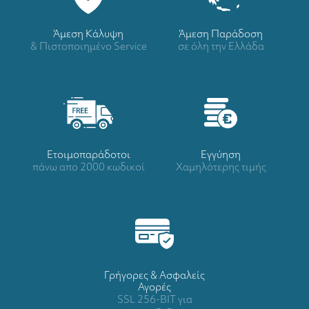
Άμεση Κάλυψη
Άμεση Παράδοση
& Πιστοποιημένο Service
σε όλη την Ελλάδα
Ετοιμοπαράδοτοι
Eγγύηση
πάνω απο 2000 κωδικοί
Χαμηλότερης τιμής
Γρήγορες & Ασφαλείς
Αγορές
SSL 256-BIT για