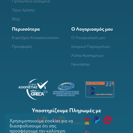
Προσωπικά Δεδομένα
Όροι Χρήσης
Blog
Περισσότερα
Ο Λογαριασμός μου
Ευρετήριο Κατασκευαστών
Ο Λογαριασμός μου
Προσφορές
Ιστορικό Παραγγελιών
Λίστα Αγαπημένων
Newsletter
Υποστηρίζουμε Πληρωμές με
Χρησιμοποιούμε cookies για να
διασφαλίσουμε ότι σας
προσφέρουμε την καλύτερη