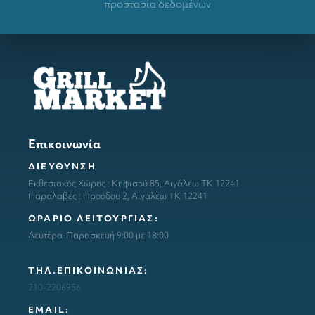
προστασία δεδομένων
Επικοινωνία
ΔΙΕΥΘΥΝΣΗ
Εκθεσιακός Χώρος : Κηφισού 85, Αιγάλεω ΤΚ 12241
Παραλαβές : Προόδου 2, Αιγάλεω ΤΚ 12241
ΩΡΑΡΙΟ ΛΕΙΤΟΥΡΓΙΑΣ:
Δευτέρα-Παρασκευή 9:00 με 18:00
ΤΗΛ.ΕΠΙΚΟΙΝΩΝΙΑΣ:
210-2206956
ΕΜΑΙL: