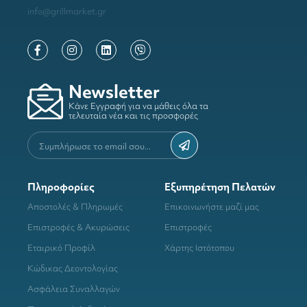
info@grillmarket.gr
Newsletter
Κάνε Εγγραφή για να μάθεις όλα τα
τελευταία νέα και τις προσφορές
Πληροφορίες
Εξυπηρέτηση Πελατών
Αποστολές & Πληρωμές
Επικοινωνήστε μαζί μας
Επιστροφές & Ακυρώσεις
Επιστροφές
Εταιρικό Προφίλ
Χάρτης Ιστότοπου
Κώδικας Δεοντολογίας
Ασφάλεια Συναλλαγών