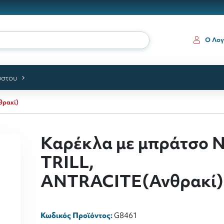
Ο Λογ
ύστου
θρακί)
Καρέκλα με μπράτσο N
TRILL,
ANTRACITE(Ανθρακί)
Κωδικός Προϊόντος:
G8461