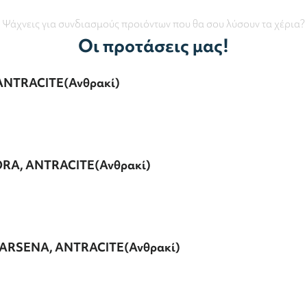
Ψάχνεις για συνδιασμούς προιόντων που θα σου λύσουν τα χέρια?
Οι προτάσεις μας!
 ANTRACITE(Ανθρακί)
BORA, ANTRACITE(Ανθρακί)
DARSENA, ANTRACITE(Ανθρακί)