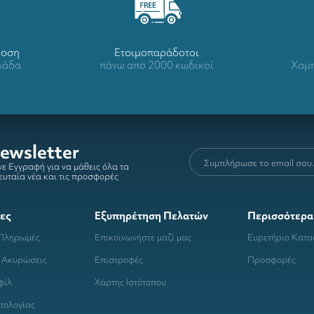
δοση
Ετοιμοπαράδοτοι
λλάδα
πάνω απο 2000 κωδικοί
Χαμη
ewsletter
ε Εγγραφή για να μάθεις όλα τα
ευταία νέα και τις προσφορές
ες
Εξυπηρέτηση Πελατών
Περισσότερα
 Πληρωμές
Επικοινωνήστε μαζί μας
Ευρετήριο Κατ
 Ακυρώσεις
Επιστροφές
Προσφορές
φίλ
Χάρτης Ιστότοπου
τολογίας