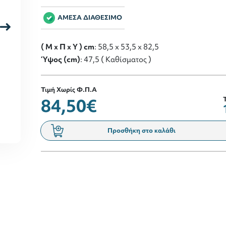
ΑΜΕΣΑ ΔΙΑΘΕΣΙΜΟ
( M x Π x Y ) cm
: 58,5 x 53,5 x 82,5
Ύψος (cm)
: 47,5 ( Καθίσματος )
Τιμή Χωρίς Φ.Π.Α
84,50€
Προσθήκη στο καλάθι