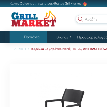
Καλως Ορίσατε στη νέα ιστοσελίδα του GrillMarket
Αναζήτηση γ
Προιόντα
Brands
Προσφορές Αυγο
ΑΡΧΙΚΗ
Καρέκλα με μπράτσο Nardi, TRILL, ANTRACITE(Αν