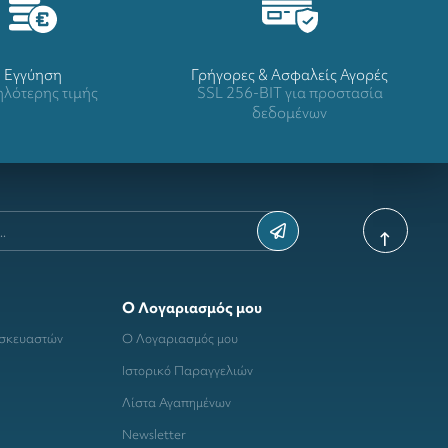
Eγγύηση
Γρήγορες & Ασφαλείς Αγορές
λότερης τιμής
SSL 256-BIT για προστασία
δεδομένων
Ο Λογαριασμός μου
ασκευαστών
Ο Λογαριασμός μου
Ιστορικό Παραγγελιών
Λίστα Αγαπημένων
Newsletter