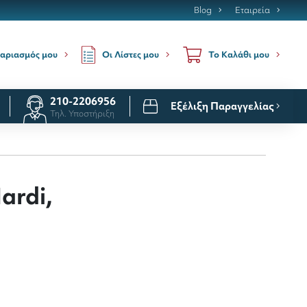
Blog
Εταιρεία
Οι Λίστες μου
αριασμός μου
Το Καλάθι μου
210-2206956
Εξέλιξη Παραγγελίας
Τηλ. Υποστήριξη
ardi,