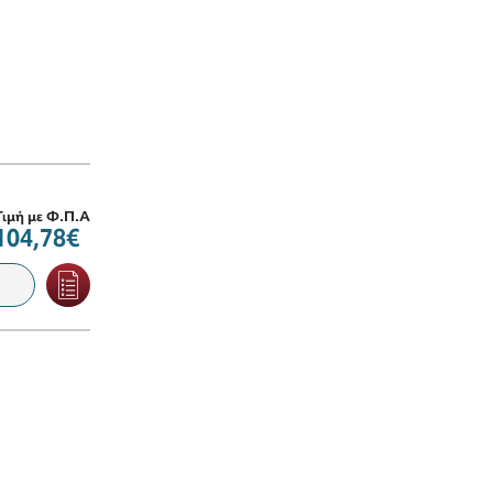
Τιμή με Φ.Π.Α
104,78€