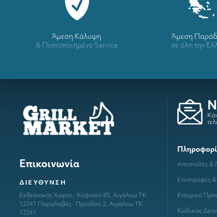
Άμεση Κάλυψη
Άμεση Παρά
& Πιστοποιημένο Service
σε όλη την Ε
N
Κάν
τελ
Πληροφορί
Επικοινωνία
Αποστολές &
Επιστροφές &
ΔΙΕΥΘΥΝΣΗ
Εταιρικό Προ
Εκθεσιακός Χώρος : Κηφισού 85, Αιγάλεω ΤΚ
12241 Παραλαβές : Προόδου 2, Αιγάλεω ΤΚ
Κώδικας Δεον
12241