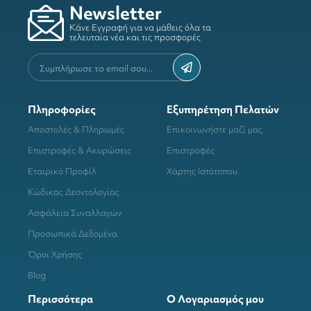
Newsletter
Κάνε Εγγραφή για να μάθεις όλα τα
τελευταία νέα και τις προσφορές
Πληροφορίες
Εξυπηρέτηση Πελατών
Αποστολές & Πληρωμές
Επικοινωνήστε μαζί μας
Επιστροφές & Ακυρώσεις
Επιστροφές
Εταιρικό Προφίλ
Χάρτης Ιστότοπου
Κώδικας Δεοντολογίας
Ασφάλεια Συναλλαγών
Προσωπικά Δεδομένα
Όροι Χρήσης
Blog
Περισσότερα
Ο Λογαριασμός μου