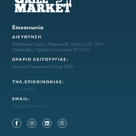
Επικοινωνία
ΔΙΕΥΘΥΝΣΗ
Εκθεσιακός Χώρος : Κηφισού 85, Αιγάλεω ΤΚ 12241
Παραλαβές : Προόδου 2, Αιγάλεω ΤΚ 12241
ΩΡΑΡΙΟ ΛΕΙΤΟΥΡΓΙΑΣ:
Δευτέρα-Παρασκευή 9:00 με 18:00
ΤΗΛ.ΕΠΙΚΟΙΝΩΝΙΑΣ:
210-2206956
ΕΜΑΙL:
info@grillmarket.gr