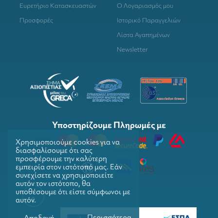
Ευρετήριο Κατασκευαστών
Ο Λογαριασμός μου
Προσφορές
Ιστορικό Παραγγελιών
Λίστα Αγαπημένων
Newsletter
Υποστηρίζουμε Πληρωμές με
Χρησιμοποιούμε cookies για να
διασφαλίσουμε ότι σας
προσφέρουμε την καλύτερη
εμπειρία στον ιστότοπό μας. Εάν
συνεχίσετε να χρησιμοποιείτε
αυτόν τον ιστότοπο, θα
υποθέσουμε ότι είστε σύμφωνοι με
αυτόν.
Περισσότερα
Αποδοχή