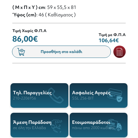
( M x Π x Y ) cm
: 59 x 55,5 x 81
Ύψος (cm)
: 46 ( Καθίσματος )
Τιμή Χωρίς Φ.Π.Α
Τιμή με Φ.Π.Α
86,00€
106,64€
Προσθήκη στο καλάθι
Tηλ. Παραγγελίες
Ασφαλείς Αγορές
210-2206956
SSL 256-BIT
Άμεση Παράδοση
Ετοιμοπαράδοτοι
σε όλη την Ελλάδα
πάνω απο 2000 κωδικοί