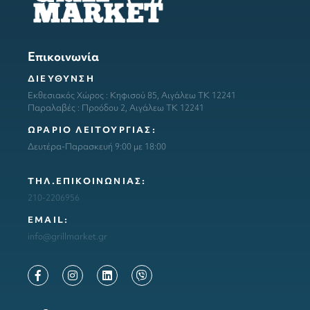
Επικοινωνία
ΔΙΕΥΘΥΝΣΗ
Εκθεσιακός Χώρος : Κηφισού 85, Αιγάλεω ΤΚ 12241
Παραλαβές : Προόδου 2, Αιγάλεω ΤΚ 12241
ΩΡΑΡΙΟ ΛΕΙΤΟΥΡΓΙΑΣ:
Δευτέρα-Παρασκευή 9:00 με 18:00
ΤΗΛ.ΕΠΙΚΟΙΝΩΝΙΑΣ:
210-2206956
ΕΜΑΙL:
info@grillmarket.gr