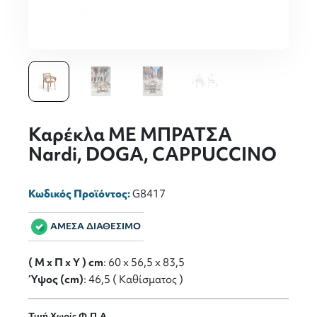
Καρέκλα ME ΜΠΡΑΤΣΑ
Nardi, DOGA, CAPPUCCINO
Κωδικός Προϊόντος:
G8417
ΑΜΕΣΑ ΔΙΑΘΕΣΙΜΟ
( M x Π x Y ) cm
: 60 x 56,5 x 83,5
Ύψος (cm)
: 46,5 ( Καθίσματος )
Τιμή Χωρίς Φ.Π.Α