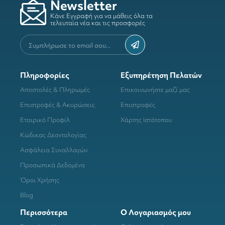
Newsletter
Κάνε Εγγραφή για να μάθεις όλα τα
τελευταία νέα και τις προσφορές
Πληροφορίες
Εξυπηρέτηση Πελατών
Αποστολές & Πληρωμές
Επικοινωνήστε μαζί μας
Επιστροφές & Ακυρώσεις
Επιστροφές
Εταιρικό Προφίλ
Χάρτης Ιστότοπου
Κώδικας Δεοντολογίας
Ασφάλεια Συναλλαγών
Προσωπικά Δεδομένα
Όροι Χρήσης
Blog
Περισσότερα
Ο Λογαριασμός μου