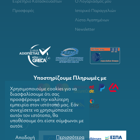
Ευρετήριο Κατασκευαστών
Ο Λογαριασμός μου
Προσφορές
Ιστορικό Παραγγελιών
Λίστα Αγαπημένων
Newsletter
Υποστηρίζουμε Πληρωμές με
Χρησιμοποιούμε cookies για να
διασφαλίσουμε ότι σας
προσφέρουμε την καλύτερη
εμπειρία στον ιστότοπό μας. Εάν
συνεχίσετε να χρησιμοποιείτε
αυτόν τον ιστότοπο, θα
υποθέσουμε ότι είστε σύμφωνοι με
αυτόν.
Περισσότερα
Αποδοχή
© COPYRIGHTS 2026. GRILLMARKET. ALL RIGHTS