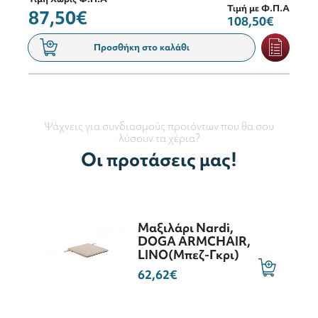
Τιμή με Φ.Π.Α
87,50€
108,50€
Προσθήκη στο καλάθι
Ψάχνεις για συνδιασμούς προιόντων που θα σου
λύσουν τα χέρια?
Οι προτάσεις μας!
Μαξιλάρι Nardi,
DOGA ARMCHAIR,
LINO(Μπεζ-Γκρι)
62,62€