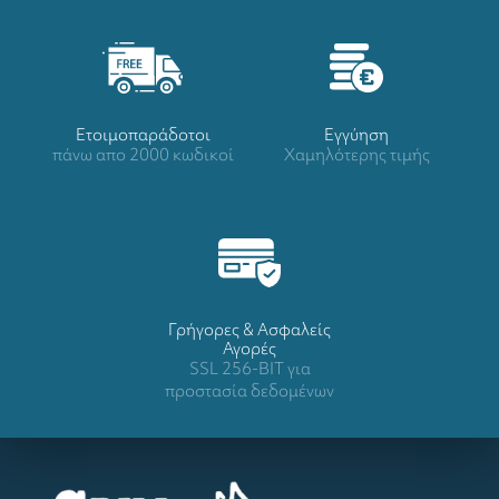
Ετοιμοπαράδοτοι
Eγγύηση
πάνω απο 2000 κωδικοί
Χαμηλότερης τιμής
Γρήγορες & Ασφαλείς
Αγορές
SSL 256-BIT για
προστασία δεδομένων