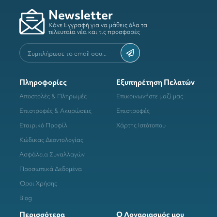
Newsletter
Κάνε Εγγραφή για να μάθεις όλα τα
τελευταία νέα και τις προσφορές
Πληροφορίες
Εξυπηρέτηση Πελατών
Αποστολές & Πληρωμές
Επικοινωνήστε μαζί μας
Επιστροφές & Ακυρώσεις
Επιστροφές
Εταιρικό Προφίλ
Χάρτης Ιστότοπου
Κώδικας Δεοντολογίας
Ασφάλεια Συναλλαγών
Προσωπικά Δεδομένα
Όροι Χρήσης
Blog
Περισσότερα
Ο Λογαριασμός μου