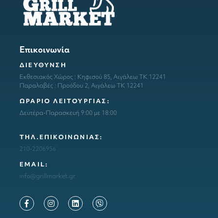
Επικοινωνία
ΔΙΕΥΘΥΝΣΗ
Εκθεσιακός Χώρος : Κηφισού 85, Αιγάλεω ΤΚ 12241
Παραλαβές : Προόδου 2, Αιγάλεω ΤΚ 12241
ΩΡΑΡΙΟ ΛΕΙΤΟΥΡΓΙΑΣ:
Δευτέρα-Παρασκευή 9:00 με 18:00
ΤΗΛ.ΕΠΙΚΟΙΝΩΝΙΑΣ:
210-2206956
ΕΜΑΙL:
info@grillmarket.gr