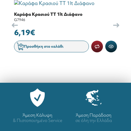
Καράφα Κρασιού TT 1lt Διάφανο
G7946
6,19€
Προσθήκη στο καλάθι
Άμεση Κάλυψη
Άμεση Παράδοση
& Πιστοποιημένο Service
σε όλη την Ελλάδα