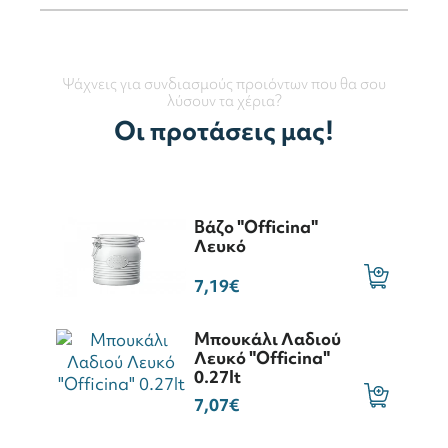
Ψάχνεις για συνδιασμούς προιόντων που θα σου
λύσουν τα χέρια?
Οι προτάσεις μας!
Βάζο "Officina"
Λευκό
7,19€
Μπουκάλι Λαδιού
Λευκό "Officina"
0.27lt
7,07€