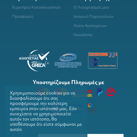
Ευρετήριο Κατασκευαστών
Ο Λογαριασμός μου
Προσφορές
Ιστορικό Παραγγελιών
Λίστα Αγαπημένων
Newsletter
Υποστηρίζουμε Πληρωμές με
Χρησιμοποιούμε cookies για να
διασφαλίσουμε ότι σας
προσφέρουμε την καλύτερη
εμπειρία στον ιστότοπό μας. Εάν
συνεχίσετε να χρησιμοποιείτε
αυτόν τον ιστότοπο, θα
υποθέσουμε ότι είστε σύμφωνοι με
αυτόν.