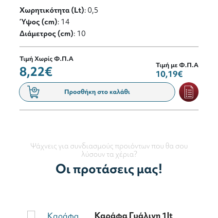
Χωρητικότητα (Lt)
: 0,5
Ύψος (cm)
: 14
Διάμετρος (cm)
: 10
Τιμή Χωρίς Φ.Π.Α
Τιμή με Φ.Π.Α
8,22€
10,19€
Προσθήκη στο καλάθι
Ψάχνεις για συνδιασμούς προιόντων που θα σου
λύσουν τα χέρια?
Οι προτάσεις μας!
Καράφα Γυάλινη 1lt