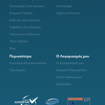
Επιστροφές & Ακυρώσεις
Επιστροφές
Εταιρικό Προφίλ
Χάρτης Ιστότοπου
Κώδικας Δεοντολογίας
Ασφάλεια Συναλλαγών
Προσωπικά Δεδομένα
Όροι Χρήσης
Blog
Περισσότερα
Ο Λογαριασμός μου
Ευρετήριο Κατασκευαστών
Ο Λογαριασμός μου
Προσφορές
Ιστορικό Παραγγελιών
Λίστα Αγαπημένων
Newsletter