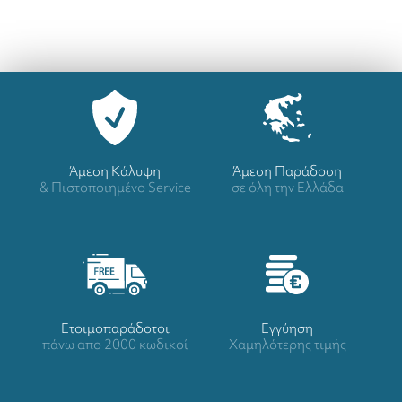
Άμεση Κάλυψη
Άμεση Παράδοση
& Πιστοποιημένο Service
σε όλη την Ελλάδα
Ετοιμοπαράδοτοι
Eγγύηση
πάνω απο 2000 κωδικοί
Χαμηλότερης τιμής