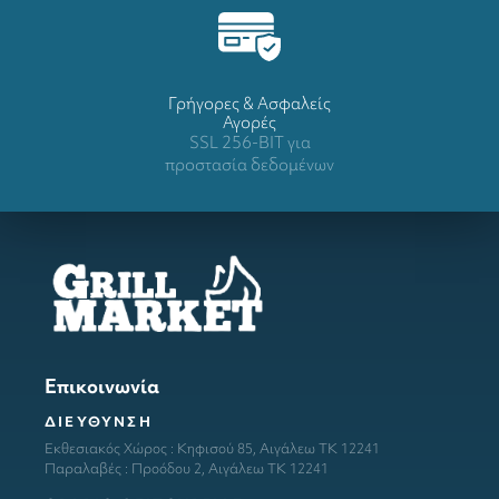
Γρήγορες & Ασφαλείς
Αγορές
SSL 256-BIT για
προστασία δεδομένων
Επικοινωνία
ΔΙΕΥΘΥΝΣΗ
Εκθεσιακός Χώρος : Κηφισού 85, Αιγάλεω ΤΚ 12241
Παραλαβές : Προόδου 2, Αιγάλεω ΤΚ 12241