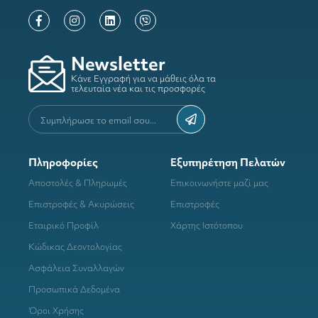
Newsletter
Κάνε Εγγραφή για να μάθεις όλα τα
τελευταία νέα και τις προσφορές
Πληροφορίες
Εξυπηρέτηση Πελατών
Αποστολές & Πληρωμές
Επικοινωνήστε μαζί μας
Επιστροφές & Ακυρώσεις
Επιστροφές
Εταιρικό Προφίλ
Χάρτης Ιστότοπου
Κώδικας Δεοντολογίας
Ασφάλεια Συναλλαγών
Προσωπικά Δεδομένα
Όροι Χρήσης