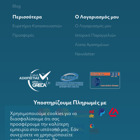
Blog
Περισσότερα
Ο Λογαριασμός μου
Ευρετήριο Κατασκευαστών
Ο Λογαριασμός μου
Προσφορές
Ιστορικό Παραγγελιών
Λίστα Αγαπημένων
Newsletter
Υποστηρίζουμε Πληρωμές με
Χρησιμοποιούμε cookies για να
διασφαλίσουμε ότι σας
προσφέρουμε την καλύτερη
εμπειρία στον ιστότοπό μας. Εάν
συνεχίσετε να χρησιμοποιείτε
αυτόν τον ιστότοπο, θα