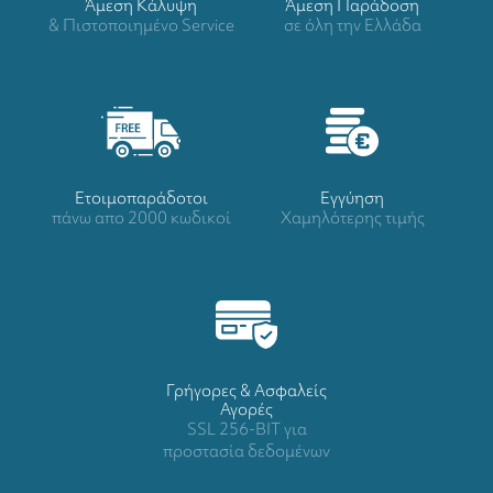
Άμεση Κάλυψη
Άμεση Παράδοση
& Πιστοποιημένο Service
σε όλη την Ελλάδα
Ετοιμοπαράδοτοι
Eγγύηση
πάνω απο 2000 κωδικοί
Χαμηλότερης τιμής
Γρήγορες & Ασφαλείς
Αγορές
SSL 256-BIT για
προστασία δεδομένων