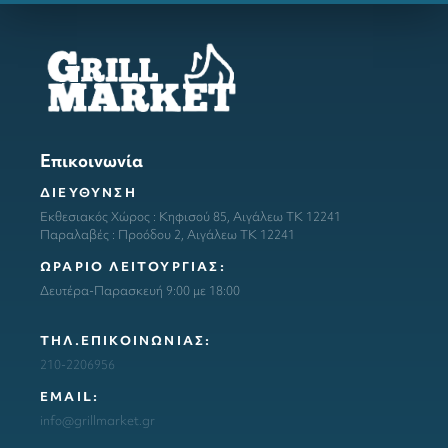
Επικοινωνία
ΔΙΕΥΘΥΝΣΗ
Εκθεσιακός Χώρος : Κηφισού 85, Αιγάλεω ΤΚ 12241
Παραλαβές : Προόδου 2, Αιγάλεω ΤΚ 12241
ΩΡΑΡΙΟ ΛΕΙΤΟΥΡΓΙΑΣ:
Δευτέρα-Παρασκευή 9:00 με 18:00
ΤΗΛ.ΕΠΙΚΟΙΝΩΝΙΑΣ:
210-2206956
ΕΜΑΙL:
info@grillmarket.gr