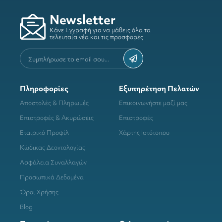
Newsletter
Κάνε Εγγραφή για να μάθεις όλα τα
τελευταία νέα και τις προσφορές
Πληροφορίες
Εξυπηρέτηση Πελατών
Αποστολές & Πληρωμές
Επικοινωνήστε μαζί μας
Επιστροφές & Ακυρώσεις
Επιστροφές
Εταιρικό Προφίλ
Χάρτης Ιστότοπου
Κώδικας Δεοντολογίας
Ασφάλεια Συναλλαγών
Προσωπικά Δεδομένα
Όροι Χρήσης
Blog