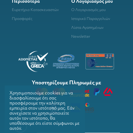
Περισσότερα
Ο Λογαριασμός μου
Ευρετήριο Κατασκευαστών
Ο Λογαριασμός μου
Προσφορές
Ιστορικό Παραγγελιών
Λίστα Αγαπημένων
Newsletter
Υποστηρίζουμε Πληρωμές με
Χρησιμοποιούμε cookies για να
διασφαλίσουμε ότι σας
προσφέρουμε την καλύτερη
εμπειρία στον ιστότοπό μας. Εάν
συνεχίσετε να χρησιμοποιείτε
αυτόν τον ιστότοπο, θα
υποθέσουμε ότι είστε σύμφωνοι με
αυτόν.