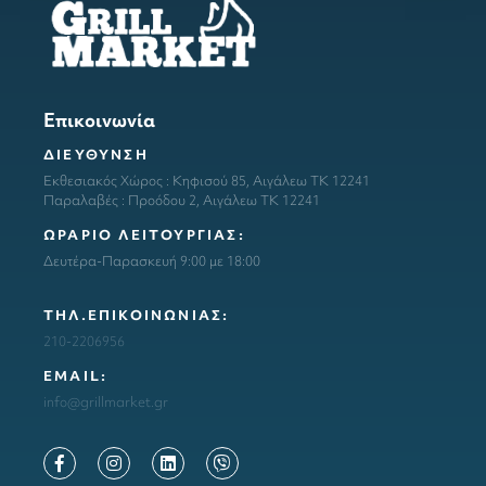
Επικοινωνία
ΔΙΕΥΘΥΝΣΗ
Εκθεσιακός Χώρος : Κηφισού 85, Αιγάλεω ΤΚ 12241
Παραλαβές : Προόδου 2, Αιγάλεω ΤΚ 12241
ΩΡΑΡΙΟ ΛΕΙΤΟΥΡΓΙΑΣ:
Δευτέρα-Παρασκευή 9:00 με 18:00
ΤΗΛ.ΕΠΙΚΟΙΝΩΝΙΑΣ:
210-2206956
ΕΜΑΙL:
info@grillmarket.gr