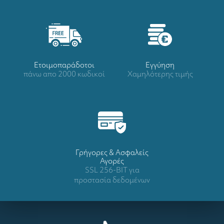
Ετοιμοπαράδοτοι
Eγγύηση
πάνω απο 2000 κωδικοί
Χαμηλότερης τιμής
Γρήγορες & Ασφαλείς
Αγορές
SSL 256-BIT για
προστασία δεδομένων