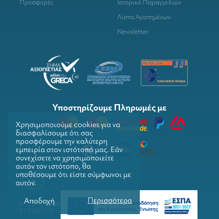
Προσφορές
Ιστορικό Παραγγελιών
Λίστα Αγαπημένων
Newsletter
Υποστηρίζουμε Πληρωμές με
Χρησιμοποιούμε cookies για να
διασφαλίσουμε ότι σας
προσφέρουμε την καλύτερη
εμπειρία στον ιστότοπό μας. Εάν
συνεχίσετε να χρησιμοποιείτε
αυτόν τον ιστότοπο, θα
υποθέσουμε ότι είστε σύμφωνοι με
αυτόν.
Περισσότερα
Αποδοχή
© COPYRIGHTS 2026. GRILLMARKET. ALL RIGHTS
RESERVED