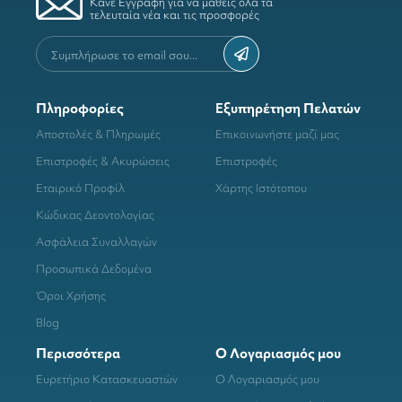
Κάνε Εγγραφή για να μάθεις όλα τα
τελευταία νέα και τις προσφορές
Πληροφορίες
Εξυπηρέτηση Πελατών
Αποστολές & Πληρωμές
Επικοινωνήστε μαζί μας
Επιστροφές & Ακυρώσεις
Επιστροφές
Εταιρικό Προφίλ
Χάρτης Ιστότοπου
Κώδικας Δεοντολογίας
Ασφάλεια Συναλλαγών
Προσωπικά Δεδομένα
Όροι Χρήσης
Blog
Περισσότερα
Ο Λογαριασμός μου
Ευρετήριο Κατασκευαστών
Ο Λογαριασμός μου