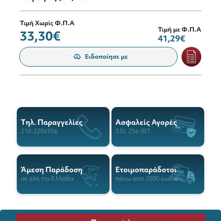
Τιμή Χωρίς Φ.Π.Α
Τιμή με Φ.Π.Α
33,30€
41,29€
Ειδοποίησε με
Tηλ. Παραγγελίες
Ασφαλείς Αγορές
210-2206956
SSL 256-BIT
Άμεση Παράδοση
Ετοιμοπαράδοτοι
σε όλη την Ελλάδα
πάνω απο 2000 κωδικοί