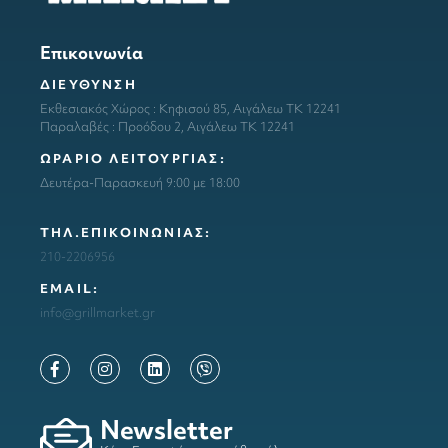
Επικοινωνία
ΔΙΕΥΘΥΝΣΗ
Εκθεσιακός Χώρος : Κηφισού 85, Αιγάλεω ΤΚ 12241
Παραλαβές : Προόδου 2, Αιγάλεω ΤΚ 12241
ΩΡΑΡΙΟ ΛΕΙΤΟΥΡΓΙΑΣ:
Δευτέρα-Παρασκευή 9:00 με 18:00
ΤΗΛ.ΕΠΙΚΟΙΝΩΝΙΑΣ:
210-2206956
ΕΜΑΙL:
info@grillmarket.gr
Newsletter