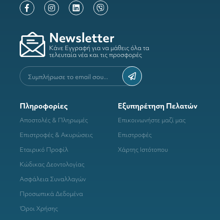
Newsletter
Κάνε Εγγραφή για να μάθεις όλα τα
τελευταία νέα και τις προσφορές
Πληροφορίες
Εξυπηρέτηση Πελατών
Αποστολές & Πληρωμές
Επικοινωνήστε μαζί μας
Επιστροφές & Ακυρώσεις
Επιστροφές
Εταιρικό Προφίλ
Χάρτης Ιστότοπου
Κώδικας Δεοντολογίας
Ασφάλεια Συναλλαγών
Προσωπικά Δεδομένα
Όροι Χρήσης