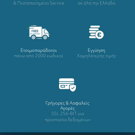
& Πιστοποιημένο Service
σε όλη την Ελλάδα
Ετοιμοπαράδοτοι
Eγγύηση
πάνω απο 2000 κωδικοί
Χαμηλότερης τιμής
Γρήγορες & Ασφαλείς
Αγορές
SSL 256-BIT για
προστασία δεδομένων