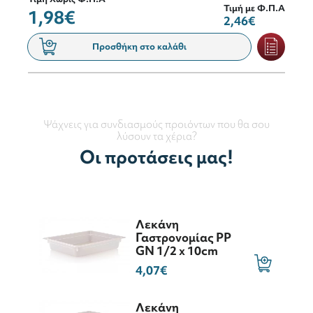
Τιμή με Φ.Π.Α
1,98€
2,46€
Προσθήκη στο καλάθι
Ψάχνεις για συνδιασμούς προιόντων που θα σου
λύσουν τα χέρια?
Οι προτάσεις μας!
Λεκάνη
Γαστρονομίας PP
GN 1/2 x 10cm
4,07€
Λεκάνη