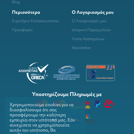
Blog
Περισσότερα
Ο Λογαριασμός μου
Ευρετήριο Κατασκευαστών
Ο Λογαριασμός μου
Προσφορές
Ιστορικό Παραγγελιών
Λίστα Αγαπημένων
Newsletter
Υποστηρίζουμε Πληρωμές με
Χρησιμοποιούμε cookies για να
διασφαλίσουμε ότι σας
προσφέρουμε την καλύτερη
εμπειρία στον ιστότοπό μας. Εάν
συνεχίσετε να χρησιμοποιείτε
αυτόν τον ιστότοπο, θα