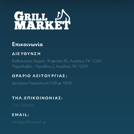
Επικοινωνία
ΔΙΕΥΘΥΝΣΗ
Εκθεσιακός Χώρος : Κηφισού 85, Αιγάλεω ΤΚ 12241
Παραλαβές : Προόδου 2, Αιγάλεω ΤΚ 12241
ΩΡΑΡΙΟ ΛΕΙΤΟΥΡΓΙΑΣ:
Δευτέρα-Παρασκευή 9:00 με 18:00
ΤΗΛ.ΕΠΙΚΟΙΝΩΝΙΑΣ:
210-2206956
ΕΜΑΙL:
info@grillmarket.gr