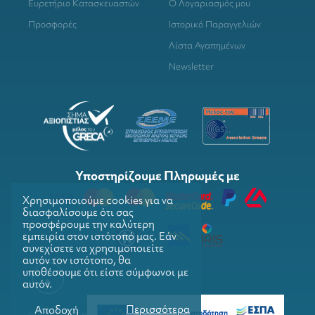
Ευρετήριο Κατασκευαστών
Ο Λογαριασμός μου
Προσφορές
Ιστορικό Παραγγελιών
Λίστα Αγαπημένων
Newsletter
Υποστηρίζουμε Πληρωμές με
Χρησιμοποιούμε cookies για να
διασφαλίσουμε ότι σας
προσφέρουμε την καλύτερη
εμπειρία στον ιστότοπό μας. Εάν
συνεχίσετε να χρησιμοποιείτε
αυτόν τον ιστότοπο, θα
υποθέσουμε ότι είστε σύμφωνοι με
αυτόν.
Περισσότερα
Αποδοχή
© COPYRIGHTS 2026. GRILLMARKET. ALL RIGHTS