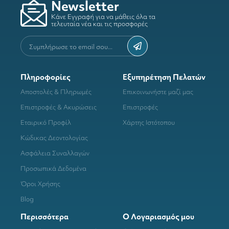
Newsletter
Κάνε Εγγραφή για να μάθεις όλα τα
τελευταία νέα και τις προσφορές
Πληροφορίες
Εξυπηρέτηση Πελατών
Αποστολές & Πληρωμές
Επικοινωνήστε μαζί μας
Επιστροφές & Ακυρώσεις
Επιστροφές
Εταιρικό Προφίλ
Χάρτης Ιστότοπου
Κώδικας Δεοντολογίας
Ασφάλεια Συναλλαγών
Προσωπικά Δεδομένα
Όροι Χρήσης
Blog
Περισσότερα
Ο Λογαριασμός μου