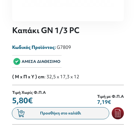
Καπάκι GN 1/3 PC
Κωδικός Προϊόντος:
G7809
ΑΜΕΣΑ ΔΙΑΘΕΣΙΜΟ
( M x Π x Y ) cm
: 32,5 x 17,3 x 12
Τιμή Χωρίς Φ.Π.Α
Τιμή με Φ.Π.Α
5,80€
7,19€
Προσθήκη στο καλάθι