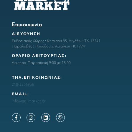
Επικοινωνία
ΔΙΕΥΘΥΝΣΗ
Εκθεσιακός Χώρος : Κηφισού 85, Αιγάλεω ΤΚ 12241
Παραλαβές : Προόδου 2, Αιγάλεω ΤΚ 12241
ΩΡΑΡΙΟ ΛΕΙΤΟΥΡΓΙΑΣ:
Δευτέρα-Παρασκευή 9:00 με 18:00
ΤΗΛ.ΕΠΙΚΟΙΝΩΝΙΑΣ:
210-2206956
ΕΜΑΙL:
info@grillmarket.gr