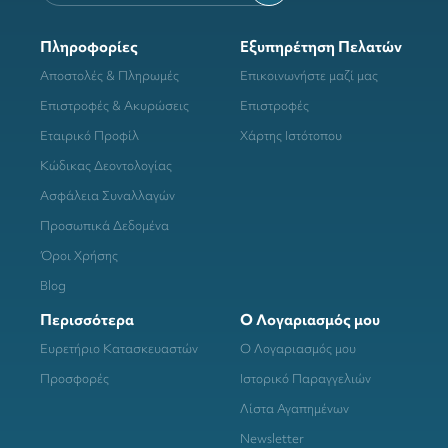
Πληροφορίες
Εξυπηρέτηση Πελατών
Αποστολές & Πληρωμές
Επικοινωνήστε μαζί μας
Επιστροφές & Ακυρώσεις
Επιστροφές
Εταιρικό Προφίλ
Χάρτης Ιστότοπου
Κώδικας Δεοντολογίας
Ασφάλεια Συναλλαγών
Προσωπικά Δεδομένα
Όροι Χρήσης
Blog
Περισσότερα
Ο Λογαριασμός μου
Ευρετήριο Κατασκευαστών
Ο Λογαριασμός μου
Προσφορές
Ιστορικό Παραγγελιών
Λίστα Αγαπημένων
Newsletter