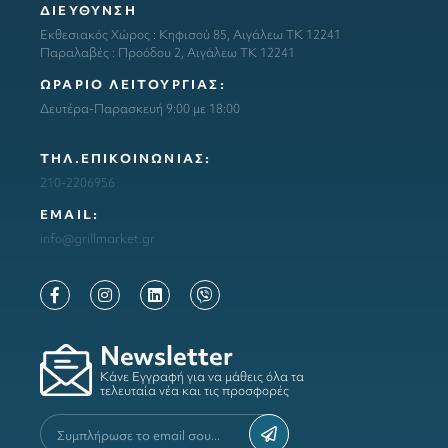
ΔΙΕΥΘΥΝΣΗ
Εκθεσιακός Χώρος : Κηφισού 85, Αιγάλεω ΤΚ 12241
Παραλαβές : Προόδου 2, Αιγάλεω ΤΚ 12241
ΩΡΑΡΙΟ ΛΕΙΤΟΥΡΓΙΑΣ:
Δευτέρα-Παρασκευή 9:00 με 18:00
ΤΗΛ.ΕΠΙΚΟΙΝΩΝΙΑΣ:
210-2206956
ΕΜΑΙL:
info@grillmarket.gr
Newsletter
Κάνε Εγγραφή για να μάθεις όλα τα
τελευταία νέα και τις προσφορές