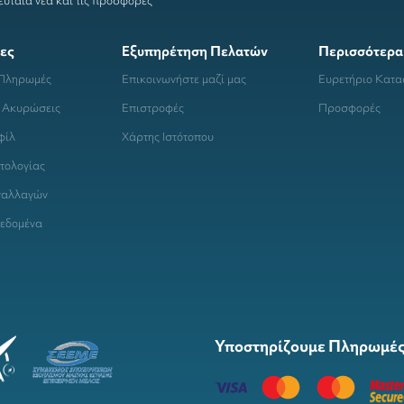
ευταία νέα και τις προσφορές
ες
Εξυπηρέτηση Πελατών
Περισσότερα
 Πληρωμές
Επικοινωνήστε μαζί μας
Ευρετήριο Κατ
 Ακυρώσεις
Επιστροφές
Προσφορές
φίλ
Χάρτης Ιστότοπου
τολογίας
ναλλαγών
εδομένα
Υποστηρίζουμε Πληρωμές