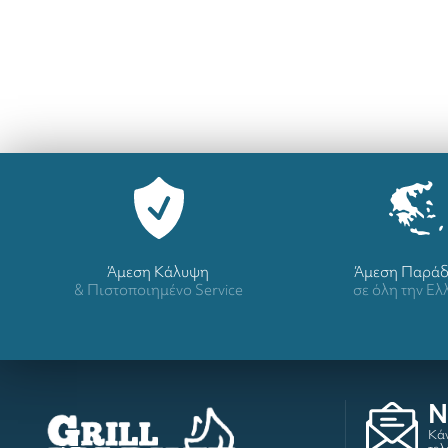
Άμεση Κάλυψη
Άμεση Παρά
& Πιστοποιημένο Service
σε όλη την Ε
N
Κάν