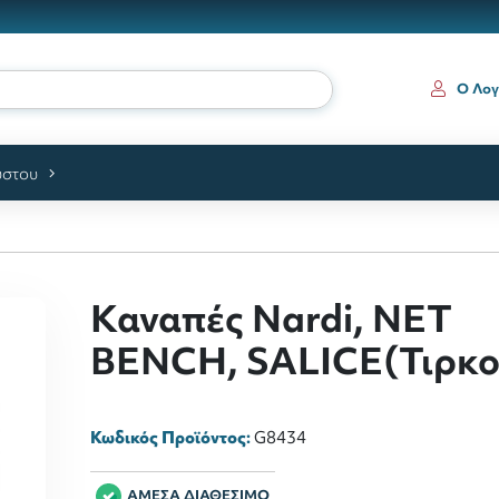
ια
Ο Λογ
ύστου
Καναπές Nardi, NET
BENCH, SALICE(Τιρκο
Κωδικός Προϊόντος:
G8434
ΑΜΕΣΑ ΔΙΑΘΕΣΙΜΟ