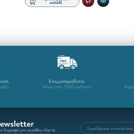
καλάθι
δοση
Ετοιμοπαράδοτοι
λλάδα
πάνω απο 2000 κωδικοί
Χαμη
ewsletter
ε Εγγραφή για να μάθεις όλα τα