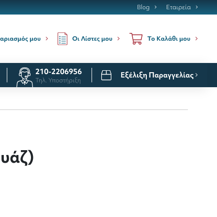
Blog
Εταιρεία
Οι Λίστες μου
αριασμός μου
Το Καλάθι μου
210-2206956
Εξέλιξη Παραγγελίας
Τηλ. Υποστήριξη
υάζ)