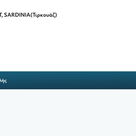
, SARDINIA(Τιρκουάζ)
λής