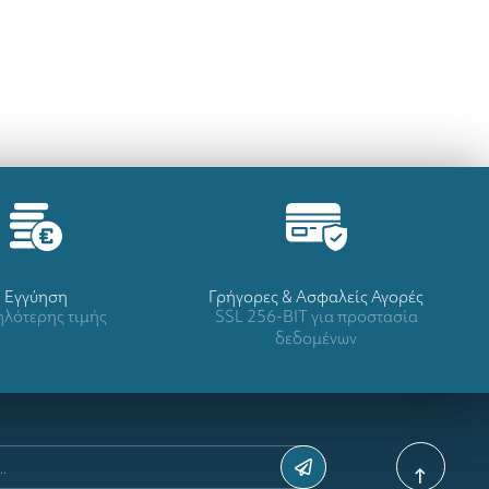
Eγγύηση
Γρήγορες & Ασφαλείς Αγορές
λότερης τιμής
SSL 256-BIT για προστασία
δεδομένων