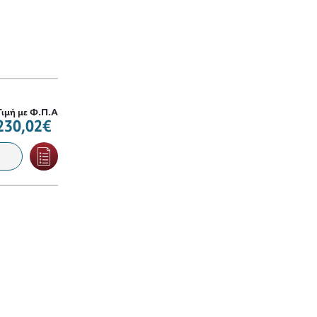
Τιμή με Φ.Π.Α
230,02€