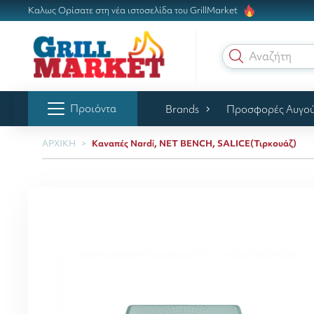
Καλως Ορίσατε στη νέα ιστοσελίδα του GrillMarket
Αναζήτηση γ
Προιόντα
Brands
Προσφορές Αυγο
ΑΡΧΙΚΗ
Καναπές Nardi, NET BENCH, SALICE(Τιρκουάζ)