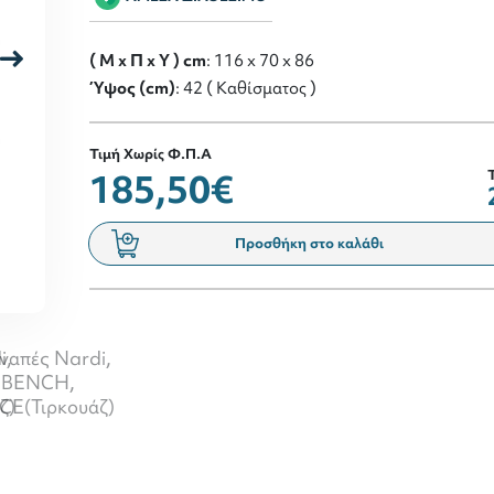
( M x Π x Y ) cm
: 116 x 70 x 86
Ύψος (cm)
: 42 ( Καθίσματος )
Τιμή Χωρίς Φ.Π.Α
185,50€
Προσθήκη στο καλάθι