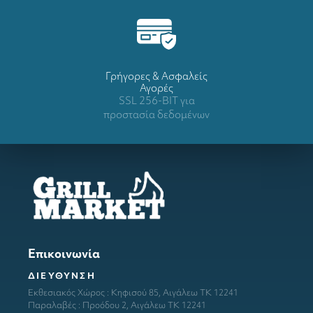
Γρήγορες & Ασφαλείς
Αγορές
SSL 256-BIT για
προστασία δεδομένων
Επικοινωνία
ΔΙΕΥΘΥΝΣΗ
Εκθεσιακός Χώρος : Κηφισού 85, Αιγάλεω ΤΚ 12241
Παραλαβές : Προόδου 2, Αιγάλεω ΤΚ 12241