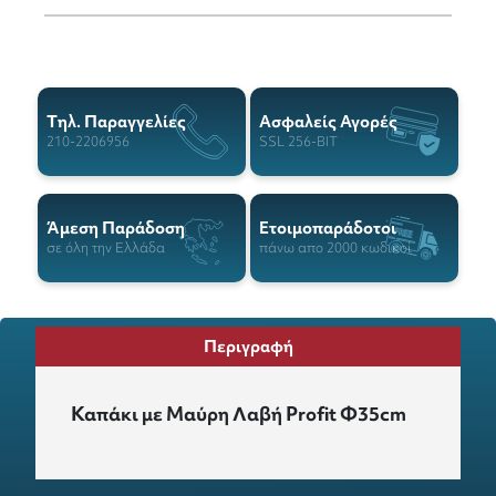
Tηλ. Παραγγελίες
Ασφαλείς Αγορές
210-2206956
SSL 256-BIT
Άμεση Παράδοση
Ετοιμοπαράδοτοι
σε όλη την Ελλάδα
πάνω απο 2000 κωδικοί
Περιγραφή
Καπάκι με Μαύρη Λαβή Profit Φ35cm