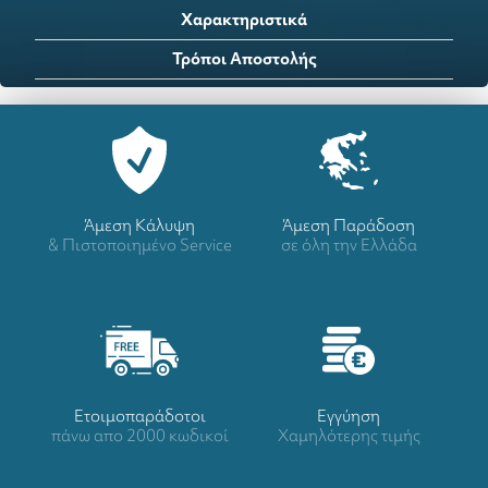
Χαρακτηριστικά
Τρόποι Αποστολής
Άμεση Κάλυψη
Άμεση Παράδοση
& Πιστοποιημένο Service
σε όλη την Ελλάδα
Ετοιμοπαράδοτοι
Eγγύηση
πάνω απο 2000 κωδικοί
Χαμηλότερης τιμής