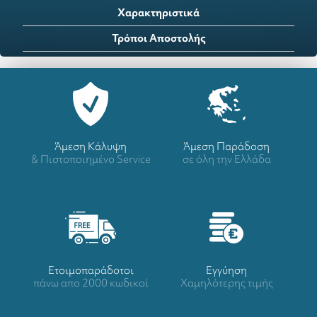
Χαρακτηριστικά
Τρόποι Αποστολής
Άμεση Κάλυψη
Άμεση Παράδοση
& Πιστοποιημένο Service
σε όλη την Ελλάδα
Ετοιμοπαράδοτοι
Eγγύηση
πάνω απο 2000 κωδικοί
Χαμηλότερης τιμής