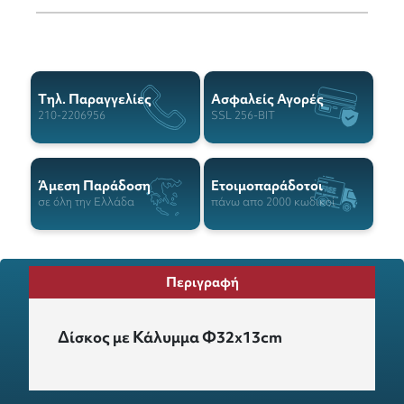
Tηλ. Παραγγελίες
Ασφαλείς Αγορές
210-2206956
SSL 256-BIT
Άμεση Παράδοση
Ετοιμοπαράδοτοι
σε όλη την Ελλάδα
πάνω απο 2000 κωδικοί
Περιγραφή
Δίσκος με Κάλυμμα Φ32x13cm