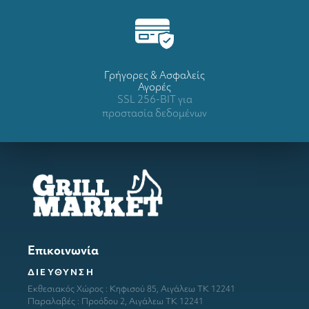
Γρήγορες & Ασφαλείς
Αγορές
SSL 256-BIT για
προστασία δεδομένων
Επικοινωνία
ΔΙΕΥΘΥΝΣΗ
Εκθεσιακός Χώρος : Κηφισού 85, Αιγάλεω ΤΚ 12241
Παραλαβές : Προόδου 2, Αιγάλεω ΤΚ 12241